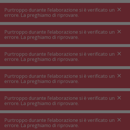
A
A
+++
A
A
+++
+++
+++
My
Post
My
Post
Purtroppo durante l’elaborazione si è verificato un
MENU
RICERCA
errore. La preghiamo di riprovare.
Purtroppo durante l’elaborazione si è verificato un
errore. La preghiamo di riprovare.
Wellness ⋅ massaggio
Massaggiatore cervicale
Massaggiatore cervicale
Purtroppo durante l’elaborazione si è verificato un
errore. La preghiamo di riprovare.
Filtri prodotto
Purtroppo durante l’elaborazione si è verificato un
errore. La preghiamo di riprovare.
Purtroppo durante l’elaborazione si è verificato un
16
P.
Ordinare per
errore. La preghiamo di riprovare.
Purtroppo durante l’elaborazione si è verificato un
Renpho U Neck mini
errore. La preghiamo di riprovare.
Massaggiatore per il collo