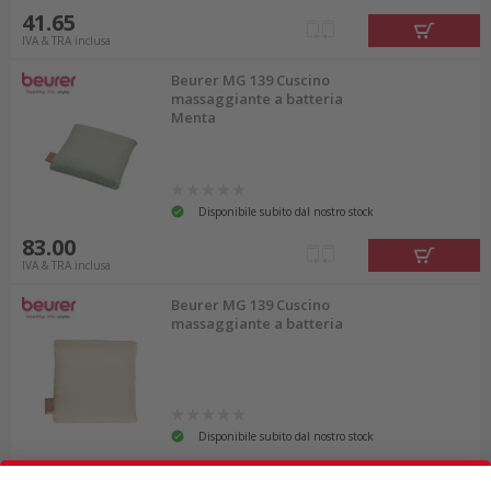
41.65
IVA & TRA inclusa
Beurer MG 139 Cuscino
massaggiante a batteria
Menta
Disponibile subito dal nostro stock
83.00
IVA & TRA inclusa
Beurer MG 139 Cuscino
massaggiante a batteria
Disponibile subito dal nostro stock
78.90
IVA & TRA inclusa