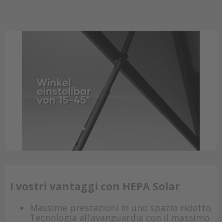
I vostri vantaggi con HEPA Solar
Massime prestazioni in uno spazio ridotto
Tecnologia all’avanguardia con il massimo