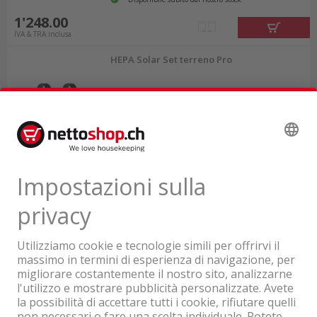
1'248.00
IVA & TRA inclusa
HEPA Solar Set terreno Pro
Disponibile subito dal centro
logistico
53.60
IVA & TRA inclusa
Un'azienda del Gruppo Coop