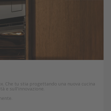
lux. Che tu stia progettando una nuova cucina
tà e sull'innovazione.
mente.