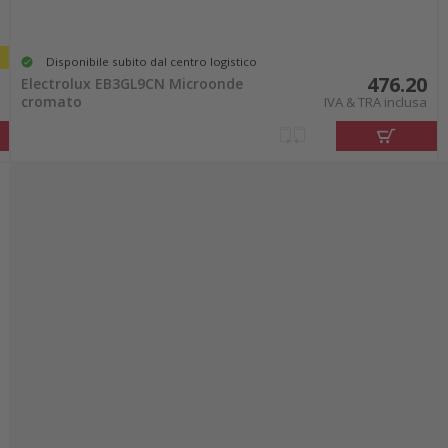
Disponibile subito dal centro logistico
476.20
Electrolux EB3GL9CN Microonde
cromato
IVA & TRA inclusa