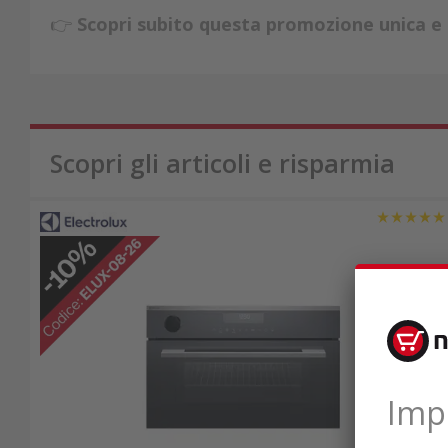
👉
Scopri subito questa promozione unica e 
Scopri gli articoli e risparmia