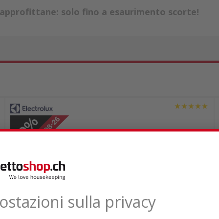
approfittane: solo fino a esaurimento scorte!