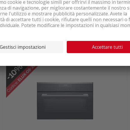
Disponibile subito dal nostro stock
2'435.00
Electrolux EB7SL7KSP
Vaporetto/forno combinato Vetro
IVA & TRA inclusa
per specchi