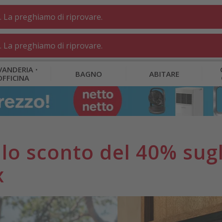
. La preghiamo di riprovare.
. La preghiamo di riprovare.
VANDERIA ⋅
BAGNO
ABITARE
OFFICINA
llo sconto del 40% sugl
x