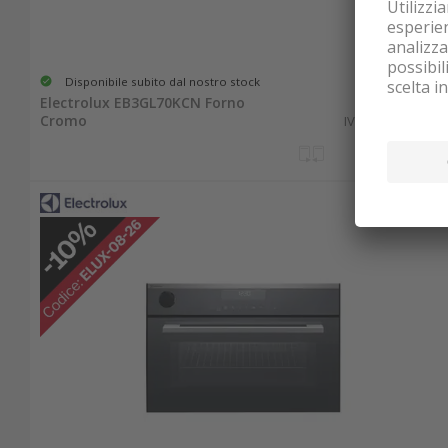
Disponibile subito dal nostro stock
1'988.30
Electrolux EB3GL70KCN Forno
Cromo
IVA & TRA inclusa