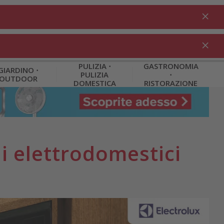
Fare il login
IT
Nel carrello
% Promozioni
0.00
PULIZIA ⋅
GASTRONOMIA
GIARDINO ⋅
PULIZIA
⋅
OUTDOOR
DOMESTICA
RISTORAZIONE
i elettrodomestici