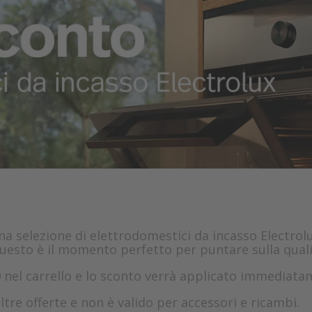
una selezione di elettrodomestici da incasso Electro
questo è il momento perfetto per puntare sulla quali
0
nel carrello e lo sconto verrà applicato immediata
tre offerte e non è valido per accessori e ricambi.