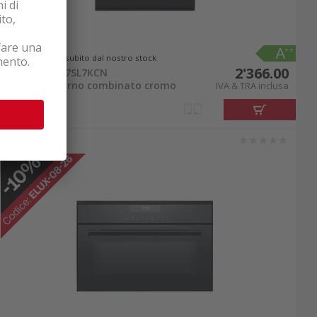
Disponibile subito dal nostro stock
2'366.00
Electrolux EB7SL7KCN
Vaporetto/forno combinato cromo
IVA & TRA inclusa