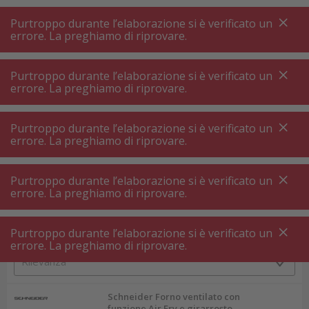
A
A
+++
A
A
+++
+++
+++
My
Post
My
Post
Purtroppo durante l’elaborazione si è verificato un
MENU
RICERCA
errore. La preghiamo di riprovare.
Purtroppo durante l’elaborazione si è verificato un
errore. La preghiamo di riprovare.
Forno
Mini forno
Mini forno
Purtroppo durante l’elaborazione si è verificato un
errore. La preghiamo di riprovare.
Filtri prodotto
Purtroppo durante l’elaborazione si è verificato un
errore. La preghiamo di riprovare.
Purtroppo durante l’elaborazione si è verificato un
34
P.
Ordinare per
errore. La preghiamo di riprovare.
Schneider Forno ventilato con
funzione Air Fry e girarrosto