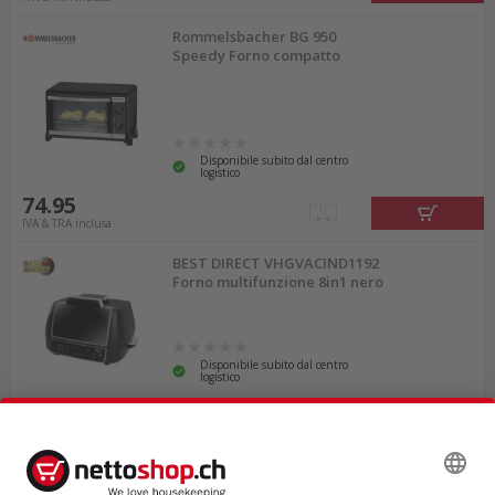
Rommelsbacher BG 950
Speedy Forno compatto
Disponibile subito dal centro
logistico
74.95
IVA & TRA inclusa
BEST DIRECT VHGVACIND1192
Forno multifunzione 8in1 nero
Disponibile subito dal centro
logistico
205.50
IVA & TRA inclusa