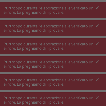
A
A
+++
A
A
+++
+++
+++
My
Post
My
Post
Purtroppo durante l’elaborazione si è verificato un
MENU
RICERCA
errore. La preghiamo di riprovare.
Purtroppo durante l’elaborazione si è verificato un
errore. La preghiamo di riprovare.
Frigoriferi ⋅ congelatori
Accessori frigorifero ⋅ accessori congelatore
Purtroppo durante l’elaborazione si è verificato un
Accessori frigorifero ⋅ accessori
errore. La preghiamo di riprovare.
congelatore
Purtroppo durante l’elaborazione si è verificato un
errore. La preghiamo di riprovare.
Filtri prodotto
Purtroppo durante l’elaborazione si è verificato un
errore. La preghiamo di riprovare.
146
P.
Ordinare per
Purtroppo durante l’elaborazione si è verificato un
errore. La preghiamo di riprovare.