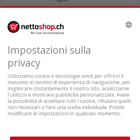
logistico
66.85
IVA & TRA inclusa
Un'azienda del Gruppo Coop