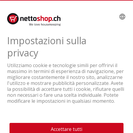
1'371.10
IVA & TRA inclusa
Un'azienda del Gruppo Coop