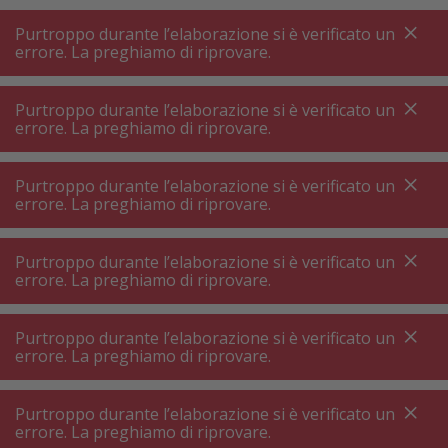
A
A
+++
A
A
+++
+++
+++
My
Post
My
Post
Purtroppo durante l’elaborazione si è verificato un
MENU
RICERCA
errore. La preghiamo di riprovare.
Purtroppo durante l’elaborazione si è verificato un
errore. La preghiamo di riprovare.
Frigorifero da incasso
Frigorifero da incasso 55 cm decorabile
Purtroppo durante l’elaborazione si è verificato un
Frigorifero da incasso 55 cm decorabile
errore. La preghiamo di riprovare.
Purtroppo durante l’elaborazione si è verificato un
Filtri prodotto
errore. La preghiamo di riprovare.
Purtroppo durante l’elaborazione si è verificato un
errore. La preghiamo di riprovare.
266
P.
Ordinare per
Purtroppo durante l’elaborazione si è verificato un
errore. La preghiamo di riprovare.