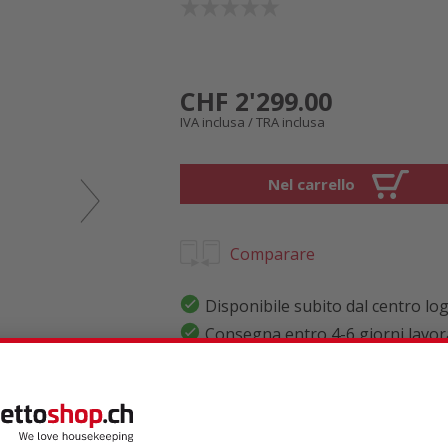
CHF 2'299.00
IVA inclusa / TRA inclusa
Nel carrello
Comparare
Disponibile subito dal centro log
Consegna entro 4-6 giorni lavora
Consegna gratuita
In opzione la prolunga della gar