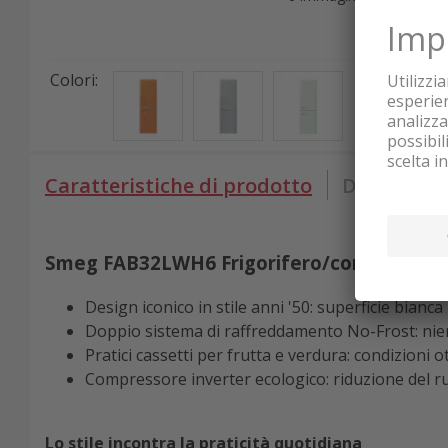
Colori
:
Caratteristiche di prodotto
Dati tecnic
Smeg FAB32LWH6 Frigorifero/congelatore 
Design iconico in stile anni '50: superficie bianc
Doppio sistema di raffreddamento No-Frost: nient
Pratici cassetti per frutta e verdura: condizioni ot
Compressore inverter ecologico: riduzione del r
Lo stile incontra la praticità quotidiana