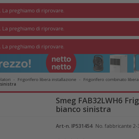
. La preghiamo di riprovare.
. La preghiamo di riprovare.
VANDERIA ⋅
BAGNO
ABITARE
. La preghiamo di riprovare.
OFFICINA
latori
Frigorifero libera installazione
Frigorifero combinato libera
sinistra
Smeg FAB32LWH6 Frigo
bianco sinistra
Art-n.
IP531454
No. fabbricante
2-