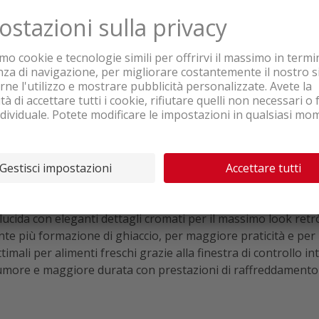
i
Recensioni di prodotti
combinato bianco sinistra
a lucida con eleganti dettagli cromati per il massimo look retr
e più formazione di ghiaccio, per maggiore praticità e per m
timali per alimenti freschi grazie alla finestra di controllo in
umore e maggiore durata con prestazioni di raffreddamento 