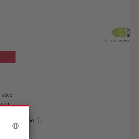
Scheda tecnica
istico
tivi
anzia di 1 anno