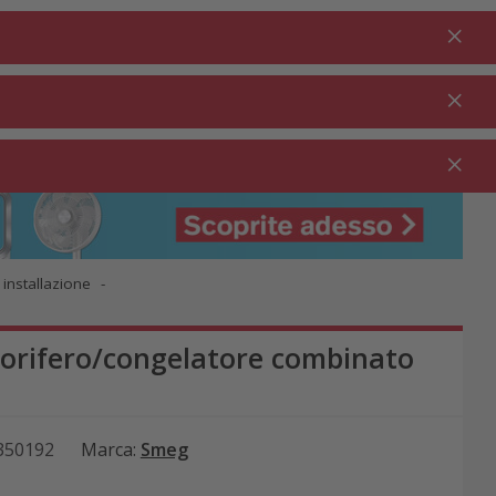
Fare il login
IT
Nel carrello
% Promozioni
0.00
PULIZIA ⋅
GASTRONOMIA
GIARDINO ⋅
PULIZIA
⋅
OUTDOOR
DOMESTICA
RISTORAZIONE
 installazione
rifero/congelatore combinato
350192
Marca
:
Smeg