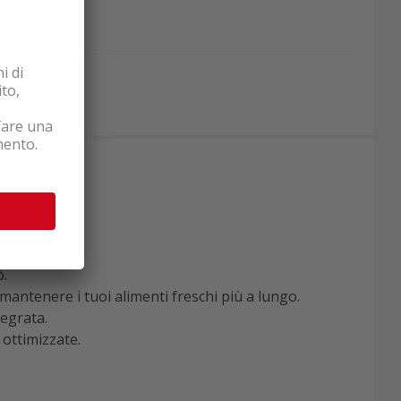
ò.
antenere i tuoi alimenti freschi più a lungo.
tegrata.
ottimizzate.