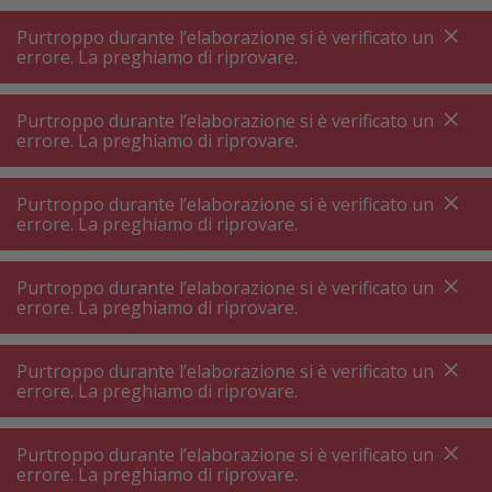
A
A
+++
A
A
+++
+++
+++
My
Post
My
Post
Purtroppo durante l’elaborazione si è verificato un
MENU
RICERCA
errore. La preghiamo di riprovare.
Purtroppo durante l’elaborazione si è verificato un
errore. La preghiamo di riprovare.
Lavastoviglie da incasso
Lavastoviglie da incasso scomparsa totale 60 cm
Purtroppo durante l’elaborazione si è verificato un
Lavastoviglie da incasso scomparsa
errore. La preghiamo di riprovare.
totale 60 cm
Purtroppo durante l’elaborazione si è verificato un
Una lavastoviglie da incasso completamente
errore. La preghiamo di riprovare.
integrata di 60 cm è la scelta perfetta per cucine
moderne, dove funzionalità e design si fondono
Purtroppo durante l’elaborazione si è verificato un
armoniosamente. Queste lavastoviglie sono
errore. La preghiamo di riprovare.
completamente coperte da un pannello frontale
Purtroppo durante l’elaborazione si è verificato un
Filtri prodotto
dell'armadio, creando un aspetto elegante e
errore. La preghiamo di riprovare.
uniforme. Con la loro larghezza standard di 60