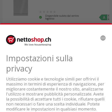
Disponibile subito dal centro
logistico
549.45
IVA & TRA inclusa
Un'azienda del Gruppo Coop