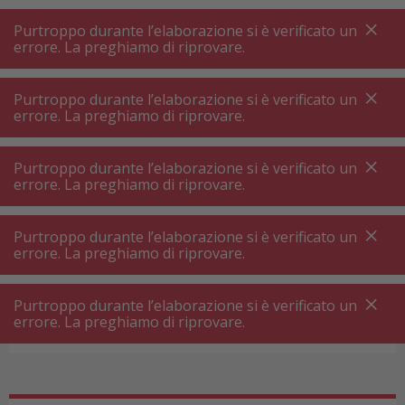
A
A
+++
A
A
+++
+++
+++
My
Post
My
Post
Purtroppo durante l’elaborazione si è verificato un
MENU
RICERCA
errore. La preghiamo di riprovare.
Purtroppo durante l’elaborazione si è verificato un
errore. La preghiamo di riprovare.
Lavare le stoviglie
Lavastoviglie libera installazione
Lavastoviglie libera installazione
Purtroppo durante l’elaborazione si è verificato un
Le lavastoviglie ad installazione libera offrono il
errore. La preghiamo di riprovare.
lusso che avete sempre desiderato. Mai più
stoviglie sporche che si accumulano. Valuta
Purtroppo durante l’elaborazione si è verificato un
errore. La preghiamo di riprovare.
prima dell’acquisto le dimensioni che la tua
lavastoviglie ad installazione libera dovrà avere.
Purtroppo durante l’elaborazione si è verificato un
Non tutte le cucine sono uguali e per questo ti
errore. La preghiamo di riprovare.
Filtri prodotto
offriamo modelli di lavastoviglie con altezza
inferiore o uguale alla misura standard, ovvero
85cm. È molto importante di conseguenza