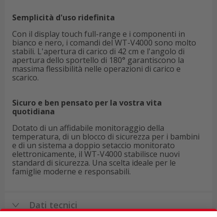
Semplicità d'uso ridefinita
Con il display touch full-range e i componenti in
bianco e nero, i comandi del WT-V4000 sono molto
stabili. L'apertura di carico di 42 cm e l'angolo di
apertura dello sportello di 180° garantiscono la
massima flessibilità nelle operazioni di carico e
scarico.
Sicuro e ben pensato per la vostra vita
quotidiana
Dotato di un affidabile monitoraggio della
temperatura, di un blocco di sicurezza per i bambini
e di un sistema a doppio setaccio monitorato
elettronicamente, il WT-V4000 stabilisce nuovi
standard di sicurezza. Una scelta ideale per le
famiglie moderne e responsabili.
Dati tecnici