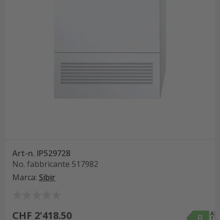
Art-n.
IP529728
No. fabbricante
517982
Marca
:
Sibir
CHF 2'418.50