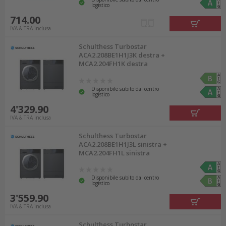
logistico
714.00
Allestire la lavanderia e ordinare a
IVA & TRA inclusa
prezzi vantaggiosi
Schulthess Turbostar
ACA2.208BE1H1J3K destra +
MCA2.204FH1K destra
Per un allestimento della lavanderia conveniente,
scegliete
lavatrice
e elettrodomestici funzionali e
Disponibile subito dal centro
di qualità. Su nettoshop.ch potete approfittare
logistico
4'329.90
di offerte di set e allestire la vostra lavanderia
IVA & TRA inclusa
con apparecchi di marca. Potete inoltre
Schulthess Turbostar
acquistare
accessori per lavatrici e asciugatrici
o
ACA2.208BE1H1J3L sinistra +
MCA2.204FH1L sinistra
collegare gli apparecchi con un
kit di
impilamento
per formare una colonna. Per chi è
Disponibile subito dal centro
logistico
pratico, vale la pena investire in
utensili elettrici
3'559.90
per le piccole riparazioni nella lavanderia.
IVA & TRA inclusa
Schulthess Turbostar