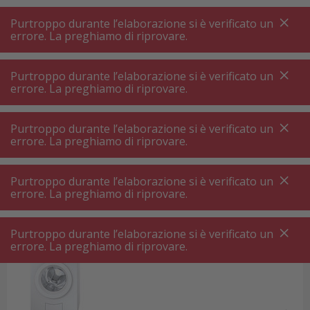
A
A
+++
A
A
+++
+++
+++
My
Post
My
Post
Purtroppo durante l’elaborazione si è verificato un
MENU
RICERCA
errore. La preghiamo di riprovare.
Purtroppo durante l’elaborazione si è verificato un
errore. La preghiamo di riprovare.
Homepage
Lavanderia ⋅ officina
Lavanderia ⋅ officina
Purtroppo durante l’elaborazione si è verificato un
errore. La preghiamo di riprovare.
Un allestimento ottimale dell'officina richiede
una pianificazione accurata e l'attrezzatura
Purtroppo durante l’elaborazione si è verificato un
giusta per tutte le attività. Con un'officina
errore. La preghiamo di riprovare.
moderna, i vostri progetti diventano più facili,
efficienti e sicuri. Lo stesso vale per allestire la
Purtroppo durante l’elaborazione si è verificato un
errore. La preghiamo di riprovare.
Lavatrice
lavanderia. L'uso efficiente dello spazio e i mobili
e gli elettrodomestici funzionali sono essenziali
in entrambi gli ambiti. È fantastico che possiate