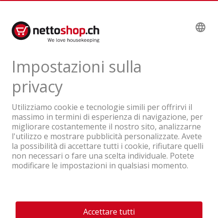
45.60
IVA & TRA inclusa
Un'azienda del Gruppo Coop