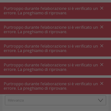
A
A
+++
A
A
+++
+++
+++
My
Post
My
Post
Purtroppo durante l’elaborazione si è verificato un
MENU
RICERCA
errore. La preghiamo di riprovare.
Purtroppo durante l’elaborazione si è verificato un
errore. La preghiamo di riprovare.
Accessori macchina caffè ⋅ accessori macchina tè
Decalcificante macchina caffè
Purtroppo durante l’elaborazione si è verificato un
Decalcificante macchina caffè
errore. La preghiamo di riprovare.
Purtroppo durante l’elaborazione si è verificato un
Filtri prodotto
errore. La preghiamo di riprovare.
Purtroppo durante l’elaborazione si è verificato un
errore. La preghiamo di riprovare.
87
P.
Ordinare per