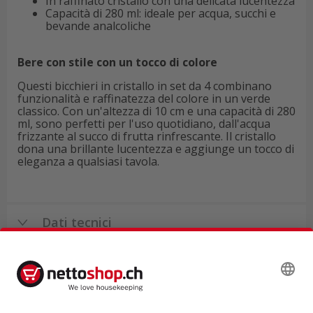
In raffinato cristallo con una delicata lucentezza
Capacità di 280 ml: ideale per acqua, succhi e
bevande analcoliche
Bere con stile con un tocco di colore
Questi bicchieri in cristallo in set da 4 combinano
funzionalità e raffinatezza del colore in un verde
classico. Con un'altezza di 10 cm e una capacità di 280
ml, sono perfetti per l'uso quotidiano, dall'acqua
frizzante al succo di frutta rinfrescante. Il cristallo
dona una brillante lucentezza e aggiunge un tocco di
eleganza a qualsiasi tavola.
Dati tecnici
Recensioni di prodotti