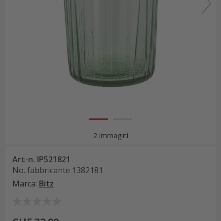
2 immagini
Art-n.
IP521821
No. fabbricante
1382181
Marca
:
Bitz