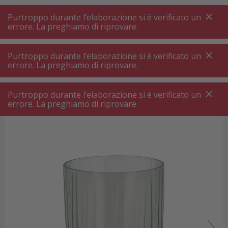
A
A
+++
A
A
+++
+++
+++
My
Post
My
Post
Purtroppo durante l’elaborazione si è verificato un
MENU
RICERCA
errore. La preghiamo di riprovare.
Purtroppo durante l’elaborazione si è verificato un
errore. La preghiamo di riprovare.
Bicchieri
Bitz 1382181 Cristallo 4 pz. Verde
Bitz 1382181 Cristallo 4 pz. Verde
Purtroppo durante l’elaborazione si è verificato un
errore. La preghiamo di riprovare.