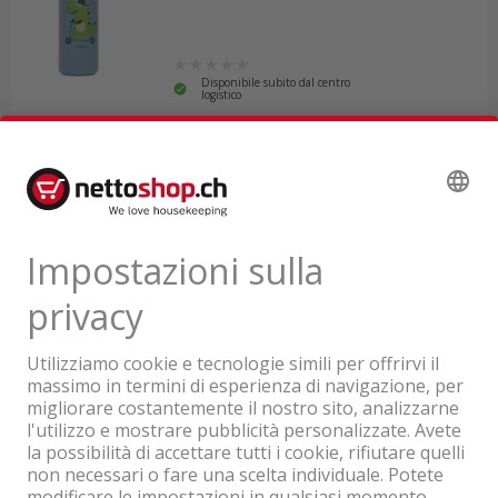
Disponibile subito dal centro
logistico
20.80
IVA & TRA inclusa
Un'azienda del Gruppo Coop