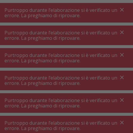
A
A
+++
A
A
+++
+++
+++
My
Post
My
Post
Purtroppo durante l’elaborazione si è verificato un
MENU
RICERCA
errore. La preghiamo di riprovare.
Purtroppo durante l’elaborazione si è verificato un
errore. La preghiamo di riprovare.
Stoviglie ⋅ posate
Borraccia ⋅ borraccia termica
Borraccia ⋅ borraccia termica
Purtroppo durante l’elaborazione si è verificato un
errore. La preghiamo di riprovare.
Filtri prodotto
Purtroppo durante l’elaborazione si è verificato un
errore. La preghiamo di riprovare.
Purtroppo durante l’elaborazione si è verificato un
75
P.
Ordinare per
errore. La preghiamo di riprovare.
Purtroppo durante l’elaborazione si è verificato un
Sage the Shake & Take Tazza
errore. La preghiamo di riprovare.
termica 350 ml nera