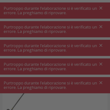
A
A
+++
A
A
+++
+++
+++
My
Post
My
Post
Purtroppo durante l’elaborazione si è verificato un
MENU
RICERCA
errore. La preghiamo di riprovare.
Purtroppo durante l’elaborazione si è verificato un
errore. La preghiamo di riprovare.
Homepage
Pulizia ⋅ Pulizia domestica
Pulizia ⋅ Pulizia domestica
Purtroppo durante l’elaborazione si è verificato un
errore. La preghiamo di riprovare.
Nella vita moderna, gli
elettrodomestici e gli
apparecchi di pulizia
sono assistenti essenziali
Purtroppo durante l’elaborazione si è verificato un
per svolgere le faccende domestiche facilmente e
errore. La preghiamo di riprovare.
senza stress. I
robot aspirapolvere
, le
stazioni di
stiratura
o le
macchine da cucire
offrono
Purtroppo durante l’elaborazione si è verificato un
errore. La preghiamo di riprovare.
Detergente
tecnologie innovative che rendono le pulizie più
facili e persino piacevoli. Su nettoshop.ch, puoi
acquistare i tuoi nuovi elettrodomestici a prezzi