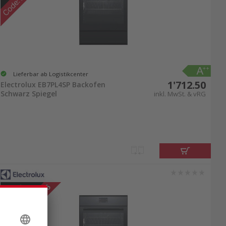
Lieferbar ab Logistikcenter
1'712.50
Electrolux EB7PL4SP Backofen
Schwarz Spiegel
inkl. MwSt. & vRG