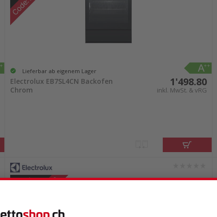
Lieferbar ab eigenem Lager
1'498.80
Electrolux EB7SL4CN Backofen
Chrom
inkl. MwSt. & vRG