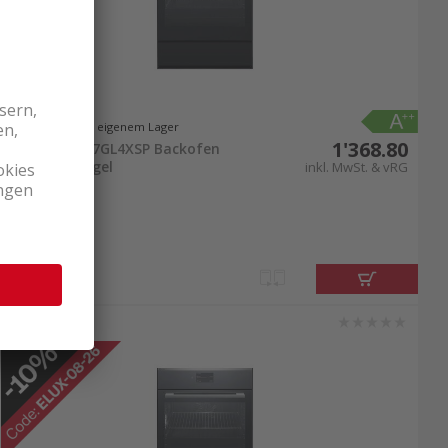
Lieferbar ab eigenem Lager
1'368.80
Electrolux EB7GL4XSP Backofen
Schwarz Spiegel
inkl. MwSt. & vRG