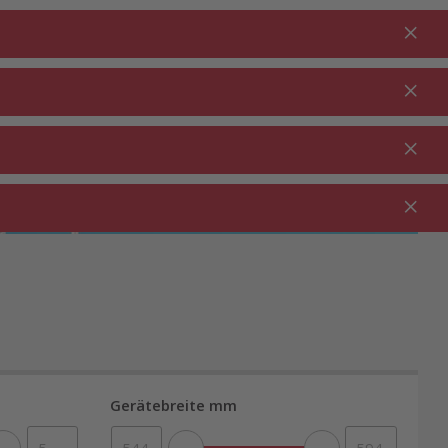
Anmelden
DE
Warenkorb
% Aktionen
0.00
RTEN ⋅
REINIGUNG ⋅
GASTRO ⋅
UTDOOR
HAUSHALT
GEWERBE
Gerätebreite mm