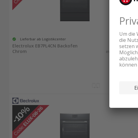
Lieferbar ab Logistikcenter
1'712.50
Electrolux EB7PL4CN Backofen
Chrom
inkl. MwSt. & vRG