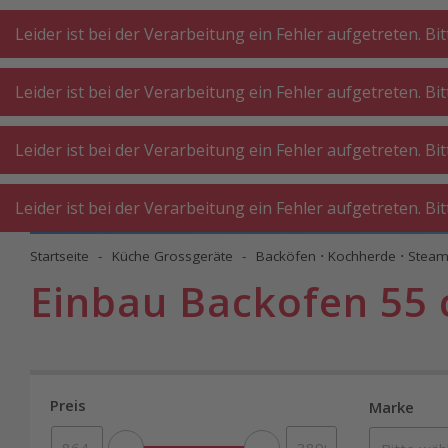
A
A
+++
A
A
+++
+++
+++
My
Post
My
Post
Leider ist bei der Verarbeitung ein Fehler aufgetreten. Bi
Leider ist bei der Verarbeitung ein Fehler aufgetreten. Bi
KÜCHE
KÜCHE
WASCHKÜ
Leider ist bei der Verarbeitung ein Fehler aufgetreten. Bi
GROSSGERÄTE
KLEINGERÄTE
WERKST
Leider ist bei der Verarbeitung ein Fehler aufgetreten. Bi
Startseite
Küche Grossgeräte
Backöfen ⋅ Kochherde ⋅ Stea
Einbau Backofen 55
Preis
Marke