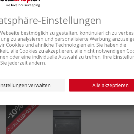
Lieferbar ab Logistikcenter
1'518.80
Electrolux EB7GL5QSP Backofen
Schwarz Spiegel
inkl. MwSt. & vRG