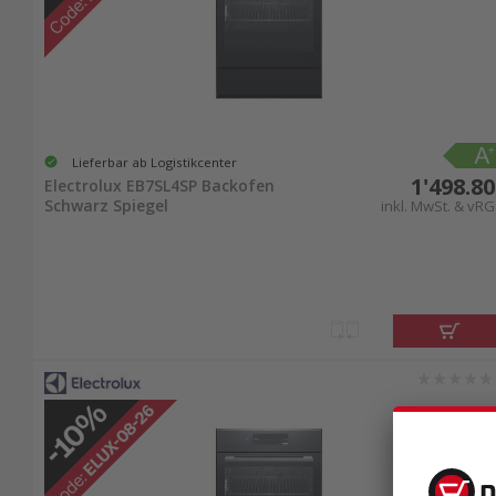
Lieferbar ab Logistikcenter
1'498.80
Electrolux EB7SL4SP Backofen
Schwarz Spiegel
inkl. MwSt. & vRG