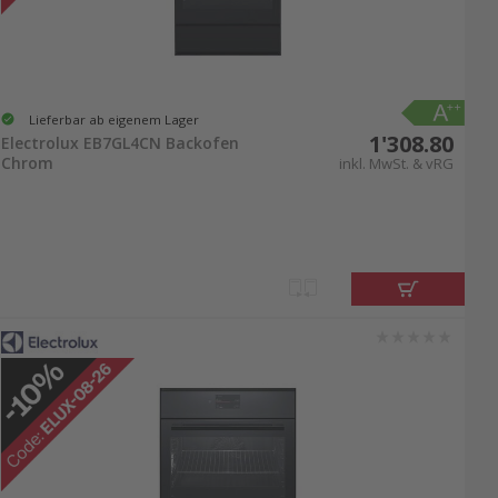
Lieferbar ab eigenem Lager
1'308.80
Electrolux EB7GL4CN Backofen
Chrom
inkl. MwSt. & vRG