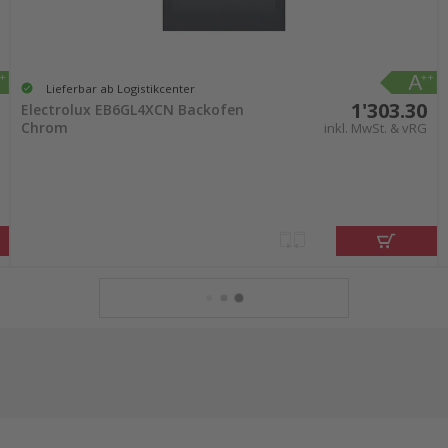
Lieferbar ab Logistikcenter
1'303.30
Electrolux EB6GL4XCN Backofen
Chrom
inkl. MwSt. & vRG