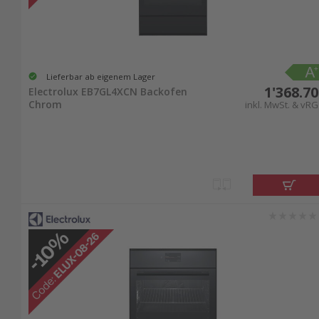
Lieferbar ab eigenem Lager
1'368.70
Electrolux EB7GL4XCN Backofen
Chrom
inkl. MwSt. & vRG