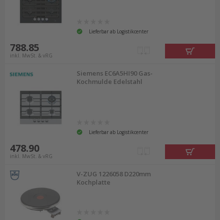
Lieferbar ab Logistikcenter
788.85
inkl. MwSt. & vRG
Siemens EC6A5HI90 Gas-
Kochmulde Edelstahl
Lieferbar ab Logistikcenter
478.90
inkl. MwSt. & vRG
V-ZUG 1226058 D220mm
Kochplatte