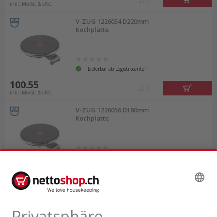
inkl. MwSt. & vRG
V-ZUG 1226054 D220mm
Kochplatte
Lieferbar ab Logistikcenter
100.55
inkl. MwSt. & vRG
V-ZUG 1226056 D180mm
Kochplatte
Lieferbar ab Logistikcenter
89.70
inkl. MwSt. & vRG