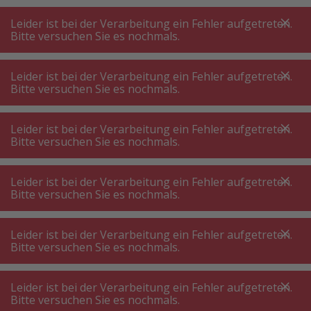
A
A
+++
A
A
+++
+++
+++
My
Post
My
Post
Leider ist bei der Verarbeitung ein Fehler aufgetreten.
MENÜ
SUCHE
Bitte versuchen Sie es nochmals.
Leider ist bei der Verarbeitung ein Fehler aufgetreten.
Bitte versuchen Sie es nochmals.
Kochfelder ⋅ Kochplatten
Kochmulde ⋅ Gusskochplatten
Kochmulde ⋅ Gusskochplatten
Leider ist bei der Verarbeitung ein Fehler aufgetreten.
Bitte versuchen Sie es nochmals.
Produktfilter
Leider ist bei der Verarbeitung ein Fehler aufgetreten.
Bitte versuchen Sie es nochmals.
Leider ist bei der Verarbeitung ein Fehler aufgetreten.
53
P.
Sortieren nach
Bitte versuchen Sie es nochmals.
Leider ist bei der Verarbeitung ein Fehler aufgetreten.
Bosch PBP6B5K80 Gaskochfeld
Bitte versuchen Sie es nochmals.
Edelstahl