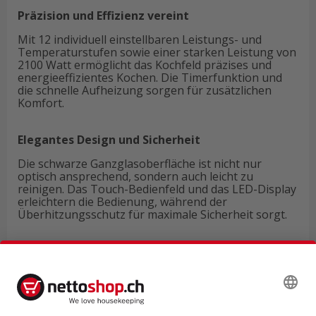
Präzision und Effizienz vereint
Mit 12 individuell einstellbaren Leistungs- und
Temperaturstufen sowie einer starken Leistung von
2100 Watt ermöglicht das Kochfeld präzises und
energieeffizientes Kochen. Die Timerfunktion und
die schnelle Aufheizung sorgen für zusätzlichen
Komfort.
Elegantes Design und Sicherheit
Die schwarze Ganzglasoberfläche ist nicht nur
optisch ansprechend, sondern auch leicht zu
reinigen. Das Touch-Bedienfeld und das LED-Display
erleichtern die Bedienung, während der
Überhitzungsschutz für maximale Sicherheit sorgt.
Technische Daten
Produktbewertungen