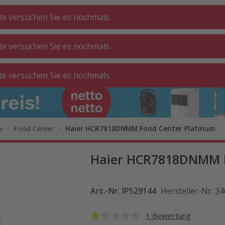
tte versuchen Sie es nochmals.
tte versuchen Sie es nochmals.
CHE ⋅
GA
BADEZIMMER
WOHNEN
tte versuchen Sie es nochmals.
ATT
O
e
Food Center
Haier HCR7818DNMM Food Center Platinum
Haier HCR7818DNMM F
Art.-Nr.
IP529144
Hersteller-Nr.
34
1 Bewertung