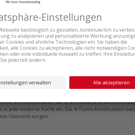
Produktbewertungen
Produkttour
um
imale Lagerbedingungen.
 Litern Gesamtkapazität.
rten Griffen.
Beleuchtung.
nur ein Kühlschrank – sie ist ein Statement. Mit ihrem el
os in jede moderne Küche ein. Die 4-Türen-Konstruktion biet
kte Übersicht sorgen.