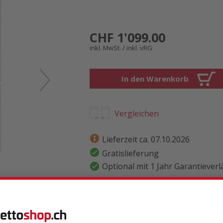
CHF 1'099.00
inkl. MwSt. / inkl. vRG
In den Warenkorb
Vergleichen
Lieferzeit ca. 07.10.2026
Gratislieferung
Optional mit 1 Jahr Garantiever