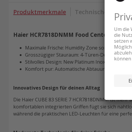
Produktmerkmale
Technische Daten
Haier HCR7818DNMM Food Center Platin
Maximale Frische: Humidity Zone sorgt für opt
Grosszügiger Stauraum: 4-Türen-Design mit 467
Stilvolles Design: New Platinum Inox mit integrie
Komfort pur: Automatische Abtauung und LED-
Innovatives Design für deinen Alltag
Die Haier CUBE 83 SERIE 7 HCR7818DNMM ist mehr als 
komfortablen integrierten Griffen fügt sie sich nahtl
während die praktischen LED-Leuchten für eine perfe