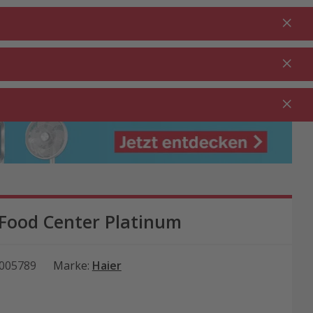
Anmelden
DE
Warenkorb
% Aktionen
0.00
RTEN ⋅
REINIGUNG ⋅
GASTRO ⋅
UTDOOR
HAUSHALT
GEWERBE
ood Center Platinum
005789
Marke
:
Haier