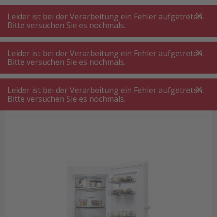
A
A
+++
A
A
+++
+++
+++
My
Post
My
Post
Leider ist bei der Verarbeitung ein Fehler aufgetreten.
MENÜ
SUCHE
Bitte versuchen Sie es nochmals.
Leider ist bei der Verarbeitung ein Fehler aufgetreten.
Bitte versuchen Sie es nochmals.
Gefrierschrank freistehend
Haier H4F306WCH1 Gefrierschrank Weiss rechts
Leider ist bei der Verarbeitung ein Fehler aufgetreten.
Haier H4F306WCH1 Gefrierschrank
Bitte versuchen Sie es nochmals.
Weiss rechts