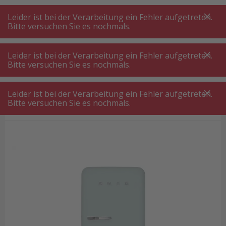
A
A
+++
A
A
+++
+++
+++
My
Post
My
Post
Leider ist bei der Verarbeitung ein Fehler aufgetreten.
MENÜ
SUCHE
Bitte versuchen Sie es nochmals.
Leider ist bei der Verarbeitung ein Fehler aufgetreten.
Bitte versuchen Sie es nochmals.
Grosser Kühlschrank freistehend
Smeg FAB28RDSA6 Kühlschrank Sea Salt Green rechts
Leider ist bei der Verarbeitung ein Fehler aufgetreten.
Smeg FAB28RDSA6 Kühlschrank Sea
Bitte versuchen Sie es nochmals.
Salt Green rechts