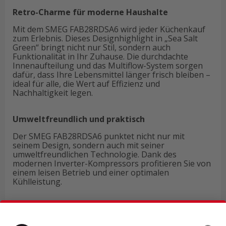
Retro-Charme für moderne Haushalte
Mit dem SMEG FAB28RDSA6 wird jeder Küchenkauf
zum Erlebnis. Dieses Designhighlight in „Sea Salt
Green“ bringt nicht nur Stil, sondern auch
Funktionalität in Ihr Zuhause. Die durchdachte
Innenaufteilung und das Multiflow-System sorgen
dafür, dass Ihre Lebensmittel länger frisch bleiben –
ideal für alle, die Wert auf Effizienz und
Nachhaltigkeit legen.
Umweltfreundlich und praktisch
Der SMEG FAB28RDSA6 punktet nicht nur mit
seinem Design, sondern auch mit seiner
umweltfreundlichen Technologie. Dank des
modernen Inverter-Kompressors profitieren Sie von
einem leisen Betrieb und einer optimalen
Kühlleistung.
Technische Daten