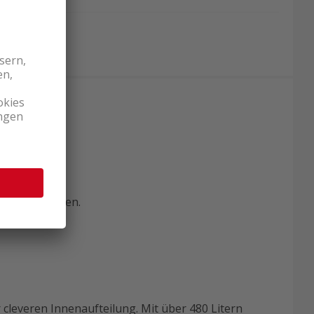
s.
müseschubladen.
cleveren Innenaufteilung. Mit über 480 Litern