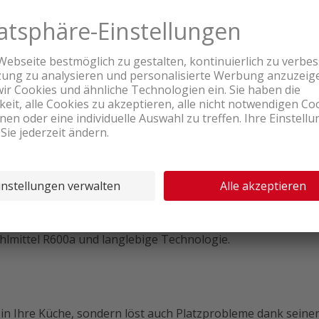
Produktbewertungen
 Beige rechts
fläche im 50's Style kombiniert mit eleganten Chrom-Detail
e Sicherheitsglaseinlegeböden und spezielle Obst- und Ge
t für konstante Frische der Lebensmittel.
hlmittel R600a und langlebige Technologie.
 Ihre Küche, sondern löst auch Platzprobleme dank seiner 