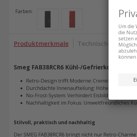
Farben
:
Produktmerkmale
Technische Daten
Smeg FAB38RCR6 Kühl-/Gefrierkombination
Retro-Design trifft Moderne: Cremefarbene Ober
Durchdachte Innenaufteilung: Höhenverstellbar
No-Frost-System: Verhindert Eisbildung und sorg
Nachhaltigkeit im Fokus: Umweltfreundliches Kü
Stilvoll, praktisch und nachhaltig
Der SMEG FAB38RCR6 bringt nicht nur Retro-Charme in