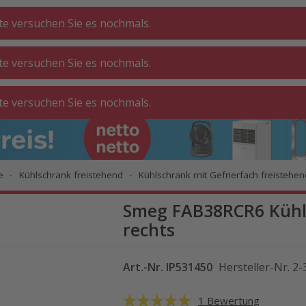
tte versuchen Sie es nochmals.
tte versuchen Sie es nochmals.
CHE ⋅
GA
BADEZIMMER
WOHNEN
tte versuchen Sie es nochmals.
ATT
O
e
Kühlschrank freistehend
Kühlschrank mit Gefrierfach freistehen
Smeg FAB38RCR6 Kühl-
rechts
Art.-Nr.
IP531450
Hersteller-Nr.
2-
1 Bewertung