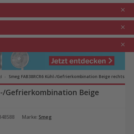
Anmelden
DE
Warenkorb
% Aktionen
0.00
RTEN ⋅
REINIGUNG ⋅
GASTRO ⋅
UTDOOR
HAUSHALT
GEWERBE
d
Smeg FAB38RCR6 Kühl-/Gefrierkombination Beige rechts
/Gefrierkombination Beige
348588
Marke
:
Smeg