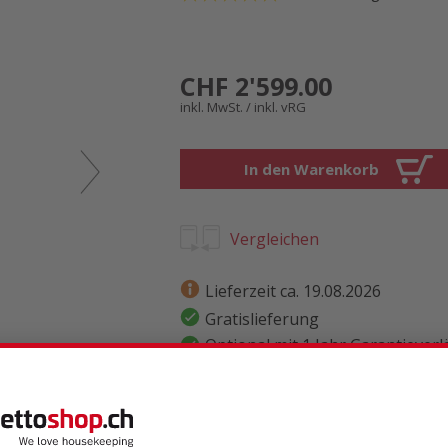
CHF 2'599.00
inkl. MwSt. / inkl. vRG
In den Warenkorb
Vergleichen
Lieferzeit ca. 19.08.2026
Gratislieferung
Optional mit 1 Jahr Garantiever