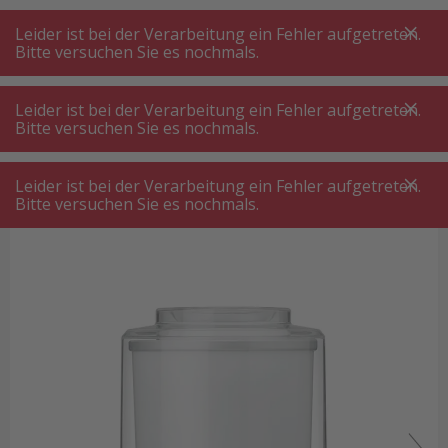
A
A
+++
A
A
+++
+++
+++
My
Post
My
Post
Leider ist bei der Verarbeitung ein Fehler aufgetreten.
MENÜ
SUCHE
Bitte versuchen Sie es nochmals.
Leider ist bei der Verarbeitung ein Fehler aufgetreten.
Bitte versuchen Sie es nochmals.
Glacémaschine
Cuisinart ICE21E Eismaschine Weiss
Cuisinart ICE21E Eismaschine Weiss
Leider ist bei der Verarbeitung ein Fehler aufgetreten.
Bitte versuchen Sie es nochmals.