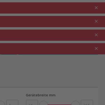
Anmelden
DE
Warenkorb
% Aktionen
0.00
RTEN ⋅
REINIGUNG ⋅
GASTRO ⋅
UTDOOR
HAUSHALT
GEWERBE
Gerätebreite mm