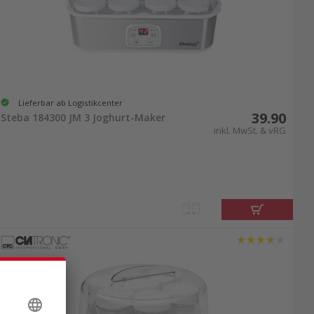
Lieferbar ab Logistikcenter
39.90
Steba 184300 JM 3 Joghurt-Maker
inkl. MwSt. & vRG