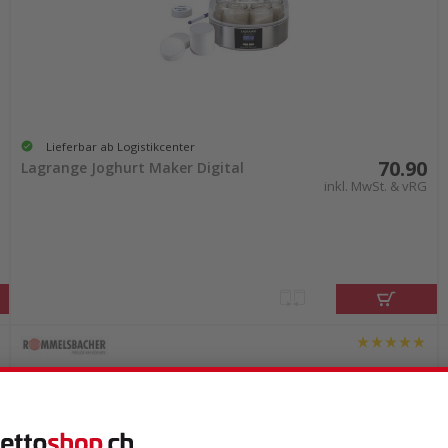
Lieferbar ab Logistikcenter
70.90
Lagrange Joghurt Maker Digital
inkl. MwSt. & vRG