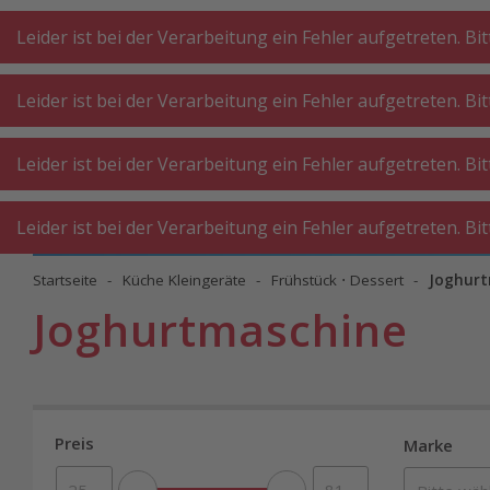
A
A
+++
A
A
+++
+++
+++
My
Post
My
Post
Leider ist bei der Verarbeitung ein Fehler aufgetreten. Bi
Leider ist bei der Verarbeitung ein Fehler aufgetreten. Bi
KÜCHE
KÜCHE
WASCHKÜ
Leider ist bei der Verarbeitung ein Fehler aufgetreten. Bi
GROSSGERÄTE
KLEINGERÄTE
WERKST
Leider ist bei der Verarbeitung ein Fehler aufgetreten. Bi
Startseite
Küche Kleingeräte
Frühstück ⋅ Dessert
Joghurt
Joghurtmaschine
Preis
Marke