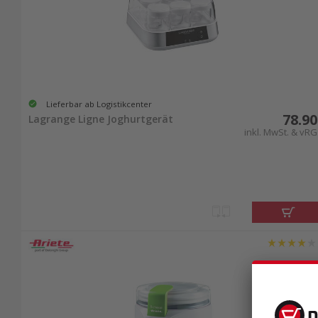
Lieferbar ab Logistikcenter
78.90
Lagrange Ligne Joghurtgerät
inkl. MwSt. & vRG