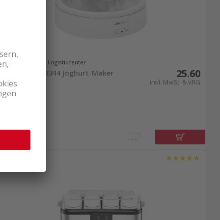
Lieferbar ab Logistikcenter
25.60
Clatronic JM 3344 Joghurt-Maker
inkl. MwSt. & vRG