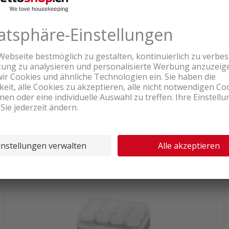
Lieferbar ab eigenem Lager
69.95
Rommelsbacher 20.JG 80 Joghurt-
und Frischkäsebereiter
inkl. MwSt. & vRG