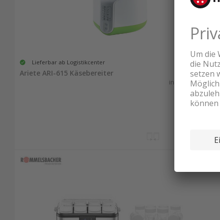
Lieferbar ab Logistikcenter
69.90
Ariete ARI-615 Käsebereiter
inkl. MwSt. & vRG