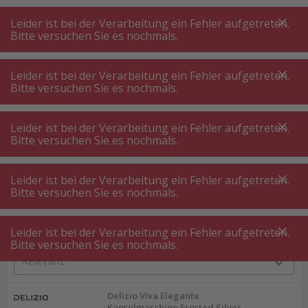
A
A
+++
A
A
+++
+++
+++
My
Post
My
Post
Leider ist bei der Verarbeitung ein Fehler aufgetreten.
MENÜ
SUCHE
Bitte versuchen Sie es nochmals.
Leider ist bei der Verarbeitung ein Fehler aufgetreten.
Bitte versuchen Sie es nochmals.
Kapselmaschine
Delizio Kaffeemaschine
Delizio Kaffeemaschine
Leider ist bei der Verarbeitung ein Fehler aufgetreten.
Bitte versuchen Sie es nochmals.
Produktfilter
Leider ist bei der Verarbeitung ein Fehler aufgetreten.
Bitte versuchen Sie es nochmals.
Leider ist bei der Verarbeitung ein Fehler aufgetreten.
5
P.
Sortieren nach
Bitte versuchen Sie es nochmals.
Delizio Viva Elegante
Kapselmaschine Frosted Silver