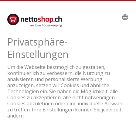
Lieferbar ab Logistikcenter
749.00
inkl. MwSt. & vRG
Ein Unternehmen der Coop Gruppe