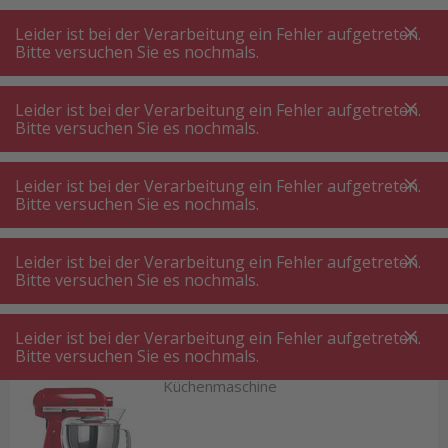
A
A
+++
A
A
+++
+++
+++
My
Post
My
Post
Leider ist bei der Verarbeitung ein Fehler aufgetreten.
MENÜ
SUCHE
Bitte versuchen Sie es nochmals.
Leider ist bei der Verarbeitung ein Fehler aufgetreten.
Bitte versuchen Sie es nochmals.
Küche Kleingeräte
Küchenmaschinen ⋅ Mixer ⋅ Zerkleinerer
Leider ist bei der Verarbeitung ein Fehler aufgetreten.
Küchenmaschinen ⋅ Mixer ⋅ Zerkleinerer
Bitte versuchen Sie es nochmals.
Küchenmaschinen und Küchenhelfer sind die
wahren Helden in der Küche - denn sie
Leider ist bei der Verarbeitung ein Fehler aufgetreten.
Bitte versuchen Sie es nochmals.
übernehmen die mühsamen Arbeiten und
überlassen uns das Spannende beim Kochen. Die
Leider ist bei der Verarbeitung ein Fehler aufgetreten.
verschiedensten Küchenmaschinen für
Bitte versuchen Sie es nochmals.
unterschiedliche Anwendungsbereiche.
Küchenmaschine
So finden Sie beispielsweise Schneidemaschinen