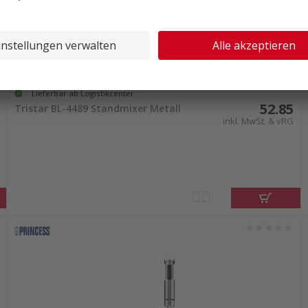
Lieferbar ab Logistikcenter
52.85
Tristar BL-4489 Standmixer Metall
inkl. MwSt. & vRG