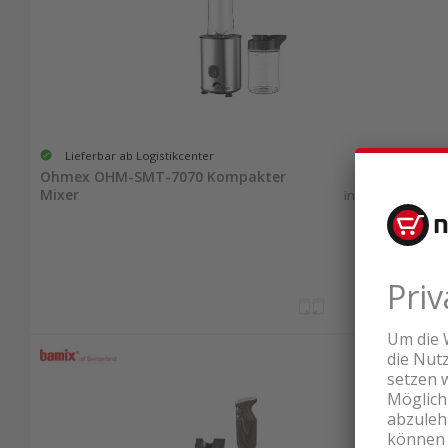
Lieferbar ab Logistikcenter
38.60
Ohmex OHM-SMT-7070 Kompakter
Mixer
inkl. MwSt. & vRG