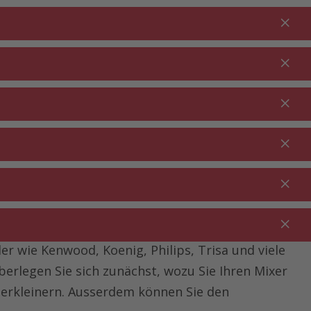
Anmelden
DE
Warenkorb
% Aktionen
0.00
RTEN ⋅
REINIGUNG ⋅
GASTRO ⋅
UTDOOR
HAUSHALT
GEWERBE
r wie Kenwood, Koenig, Philips, Trisa und viele
erlegen Sie sich zunächst, wozu Sie Ihren Mixer
zerkleinern. Ausserdem können Sie den