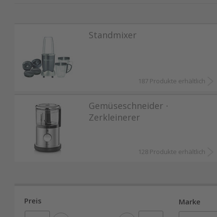
Stabmixer auch direkt in der Pfanne oder dem T
Im Gegenzug ist die Handhabung eines Standmixe
Standmixer
angenehmer. Durch das einfache Verschliessen de
Sie die Kanne mit dem gemixten Inhalt abnehme
187 Produkte erhältlich
Viele verschiedene Mixer & Hacker warten in un
Lieferung ist schweizweit kostenlos.
Gemüseschneider ⋅
Zerkleinerer
128 Produkte erhältlich
Preis
Marke