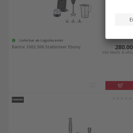
Lieferbar ab Logistikcenter
280.00
Bamix 1002.506 Stabmixer Ebony
inkl. MwSt. & vRG