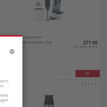
Lieferbar ab Logistikcenter
271.00
Bamix 1002.509 Stabmixer Oak
Charcoal
inkl. MwSt. & vRG