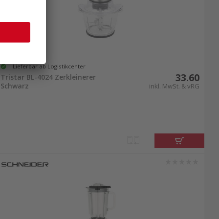
Lieferbar ab Logistikcenter
33.60
Tristar BL-4024 Zerkleinerer
Schwarz
inkl. MwSt. & vRG