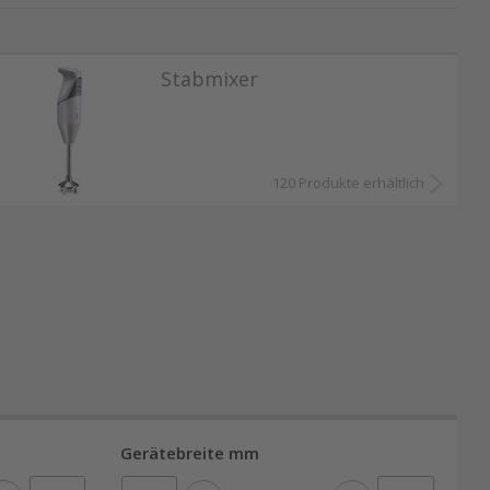
lüssigkeiten wie Säften, Shakes oder Cocktails
Stabmixer
in weiterer Vorteil des Standmixers ist, dass
120 Produkte erhältlich
line von zu Hause oder von unterwegs. Die
Gerätebreite mm