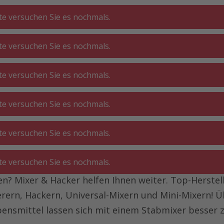
tte versuchen Sie es nochmals.
tte versuchen Sie es nochmals.
CHE ⋅
GA
BADEZIMMER
WOHNEN
tte versuchen Sie es nochmals.
ATT
O
tte versuchen Sie es nochmals.
leinerer
Mixer
tte versuchen Sie es nochmals.
tte versuchen Sie es nochmals.
? Mixer & Hacker helfen Ihnen weiter. Top-Herstelle
ern, Hackern, Universal-Mixern und Mini-Mixern! Üb
ensmittel lassen sich mit einem Stabmixer besser 