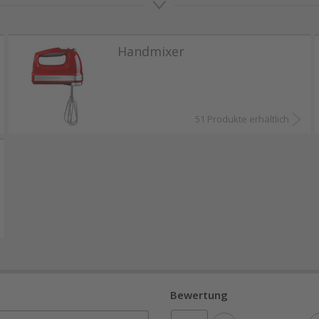
opf benutzen und ein Umfüllen erübrigt sich.
rs gegenüber eines Stabmixers bei dem Mixen von F
Handmixer
s Gefässes des Standmixers spritzt nichts heraus. E
n und direkt als solche verwenden können.
51 Produkte erhältlich
serem Online-Shop auf Sie. Bestellen Sie bequem on
Bewertung