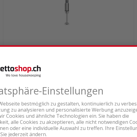
Lieferbar ab Logistikcenter
33.60
Ohmex OHM-HMX-0208 Stabmixer
Schwarz
inkl. MwSt. & vRG