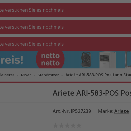
tte versuchen Sie es nochmals.
tte versuchen Sie es nochmals.
CHE ⋅
GA
BADEZIMMER
WOHNEN
tte versuchen Sie es nochmals.
ATT
O
leinerer
Mixer
Standmixer
Ariete ARI-583-POS Positano St
Ariete ARI-583-POS Po
Art.-Nr.
IP527239
Marke
:
Ariete