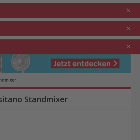
Anmelden
DE
Warenkorb
% Aktionen
0.00
RTEN ⋅
REINIGUNG ⋅
GASTRO ⋅
UTDOOR
HAUSHALT
GEWERBE
andmixer
sitano Standmixer