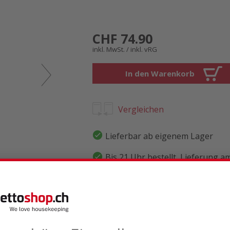
CHF 74.90
inkl. MwSt. / inkl. vRG
In den Warenkorb
Vergleichen
Lieferbar ab eigenem Lager
Bis 21 Uhr bestellt, Lieferung a
Gratislieferung
Optional mit 2 Jahren Garantie