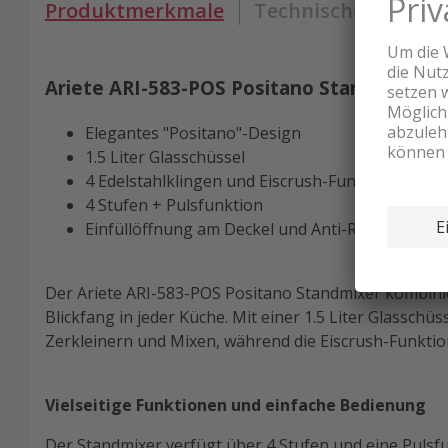
Produktmerkmale
Technische Daten
Ariete ARI-583-POS Positano Standmixer
Elegantes "Positano"-Design
1.5 Liter Glasschüssel
4 Edelstahlklingen und Eiscrush-Funktion
4 Stufen + Pulsfunktion
Einfüllöffnung am Deckel und Anti-Rutsch-Füsse
Der Ariete ARI-583-POS Positano Standmixer kombinier
Blickfang in jeder Küche. Mit einer 1.5 Liter Glasschü
Zerkleinern und Mixen, während die Eiscrush-Funktion
Vielseitige Funktionen und einfache Bedienung
Der Standmixer verfügt über 4 Stufen und eine Pulsfu