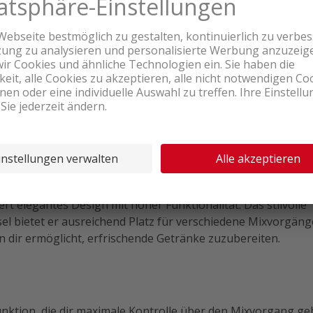
Produktbewertungen
t elegantes Design mit hoher Funktionalität. Das stilvolle
ssel bietet er ausreichend Platz für verschiedene Mixvorgänge
 dir ermöglicht, erfrischende Getränke zuzubereiten.
nktion, die dir maximale Kontrolle über den Mixvorgang geb