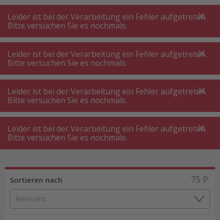
A
A
+++
A
A
+++
+++
+++
My
Post
My
Post
Leider ist bei der Verarbeitung ein Fehler aufgetreten.
MENÜ
SUCHE
Bitte versuchen Sie es nochmals.
Leider ist bei der Verarbeitung ein Fehler aufgetreten.
Bitte versuchen Sie es nochmals.
Geschirr ⋅ Besteck
Trinkflasche ⋅ Thermosflasche ⋅ Shaker
Leider ist bei der Verarbeitung ein Fehler aufgetreten.
Trinkflasche ⋅ Thermosflasche ⋅ Shaker
Bitte versuchen Sie es nochmals.
Leider ist bei der Verarbeitung ein Fehler aufgetreten.
Produktfilter
Bitte versuchen Sie es nochmals.
75
P.
Sortieren nach