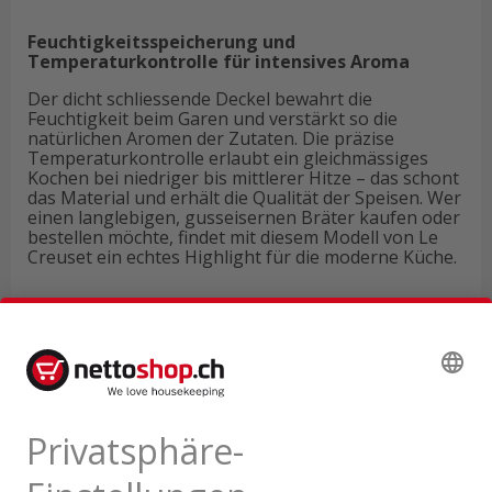
Feuchtigkeitsspeicherung und
Temperaturkontrolle für intensives Aroma
Der dicht schliessende Deckel bewahrt die
Feuchtigkeit beim Garen und verstärkt so die
natürlichen Aromen der Zutaten. Die präzise
Temperaturkontrolle erlaubt ein gleichmässiges
Kochen bei niedriger bis mittlerer Hitze – das schont
das Material und erhält die Qualität der Speisen. Wer
einen langlebigen, gusseisernen Bräter kaufen oder
bestellen möchte, findet mit diesem Modell von Le
Creuset ein echtes Highlight für die moderne Küche.
Technische Daten
Produktbewertungen