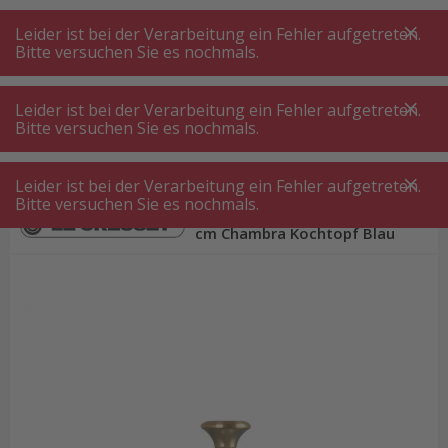
A
A
+++
A
A
+++
+++
+++
My
Post
My
Post
Leider ist bei der Verarbeitung ein Fehler aufgetreten.
MENÜ
SUCHE
Bitte versuchen Sie es nochmals.
Leider ist bei der Verarbeitung ein Fehler aufgetreten.
Bitte versuchen Sie es nochmals.
Topf
Le Creuset Signature Round 20 cm Chambra Kochtopf
Blau
Leider ist bei der Verarbeitung ein Fehler aufgetreten.
Bitte versuchen Sie es nochmals.
Le Creuset Signature Round 20
cm Chambra Kochtopf Blau