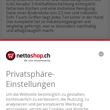
ILAG Xeradur 3 Antihaftbeschichtung ermöglicht
fettarmes Kochen und eine mühelose Reinigung.
Dank einer Bodendicke von 3,3 mm und robusten
Soft-Touch-Griffen liegt jedes Teil sicher in der Hand.
Das komplette Set ist induktionsgeeignet und
langlebig gefertigt, was es besonders nachhaltig
und alltagstauglich macht.
Technische Daten
Produktbewertungen