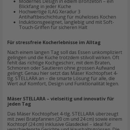
Modernes Design in edlem Bronzeton – ein
Blickfang in jeder Küche
Hochwertige ILAG Xeradur 3
Antihaftbeschichtung für müheloses Kochen
Induktionsgeeignet, langlebig und mit Soft-
Touch-Griffen für sicheren Halt
Für stressfreie Kocherlebnisse im Alltag
Nach einem langen Tag soll das Essen unkompliziert
gelingen und die Küche trotzdem stilvoll wirken. Oft
fehlt das richtige Kochgeschirr, mit dem Braten,
Schmoren oder Sautieren ohne grossen Aufwand
gelingt. Genau hier setzt das Mäser Kochtopfset 4-
tlg. STELLARA an – die smarte Lösung für alle, die
Wert auf Komfort, Design und Funktionalität legen.
Mäser STELLARA – vielseitig und innovativ für
jeden Tag
Das Mäser Kochtopfset 4-tlg. STELLARA überzeugt
mit zwei Bratpfannen (20 cm und 24 cm) sowie einem
Kochtopf (24 cm) inklusive Glasdeckel – ideal für
verschiedenste Gerichte und Haushaltsgrössen. Die