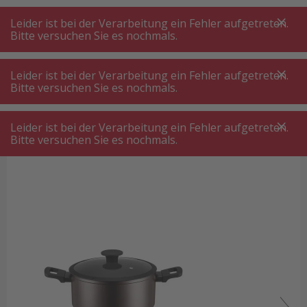
A
A
+++
A
A
+++
+++
+++
My
Post
My
Post
Leider ist bei der Verarbeitung ein Fehler aufgetreten.
MENÜ
SUCHE
Bitte versuchen Sie es nochmals.
Leider ist bei der Verarbeitung ein Fehler aufgetreten.
Bitte versuchen Sie es nochmals.
Topf
Mäser 934098 STELLARA Kochtopfset 4-tlg. Bronze
Mäser 934098 STELLARA Kochtopfset
Leider ist bei der Verarbeitung ein Fehler aufgetreten.
4-tlg. Bronze
Bitte versuchen Sie es nochmals.