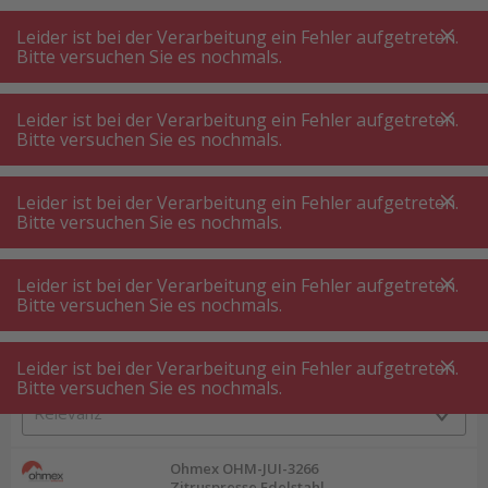
A
A
+++
A
A
+++
+++
+++
My
Post
My
Post
Leider ist bei der Verarbeitung ein Fehler aufgetreten.
MENÜ
SUCHE
Bitte versuchen Sie es nochmals.
Leider ist bei der Verarbeitung ein Fehler aufgetreten.
Bitte versuchen Sie es nochmals.
Getränkezubereitung
Entsafter ⋅ Saftpresse
Entsafter ⋅ Saftpresse ⋅ Zitruspresse
Leider ist bei der Verarbeitung ein Fehler aufgetreten.
Bitte versuchen Sie es nochmals.
Produktfilter
Leider ist bei der Verarbeitung ein Fehler aufgetreten.
Bitte versuchen Sie es nochmals.
Leider ist bei der Verarbeitung ein Fehler aufgetreten.
129
P.
Sortieren nach
Bitte versuchen Sie es nochmals.
Ohmex OHM-JUI-3266
Zitruspresse Edelstahl