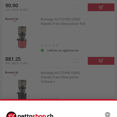
90.90
inkl. MwSt. & vRG
Kuvings AUTO10S GEN2
Hands-free Slow Juicer Rot
Lieferbar ab Logistikcenter
881.25
inkl. MwSt. & vRG
Kuvings AUTO10S GEN2
Hands-free Slow Juicer
Schwarz
Lieferbar ab Logistikcenter
477.00
inkl. MwSt. & vRG