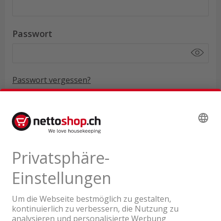
Passwort
Passwort vergessen?
ANMELDEN
REGISTRIEREN
Firma
(
optional
)
Anrede