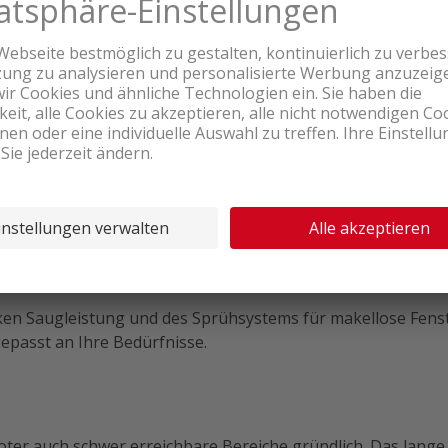
hwarz
3200 Pa mit doppeltem Wasserauslass für streifenfreie Erge
Intensität des Reinigungsstrahls.
nung – volle Kontrolle, bequem und flexibel.
d Notfall-Akku für bis zu 30 Minuten Betrieb bei Stromausfa
 verschiedene Oberflächen bei geringer Lautstärke.
en Saugleistung und des Sprühsystems für makellose Fenster
epasst an Ihre Bedürfnisse.
ter auch schwer erreichbare Bereiche gründlich. Das lange 