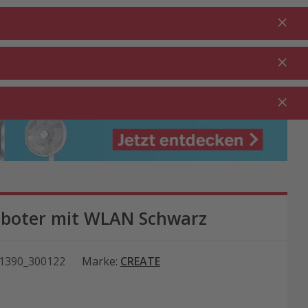
Anmelden
DE
Warenkorb
% Aktionen
0.00
RTEN ⋅
REINIGUNG ⋅
GASTRO ⋅
UTDOOR
HAUSHALT
GEWERBE
oboter mit WLAN Schwarz
1390_300122
Marke
:
CREATE