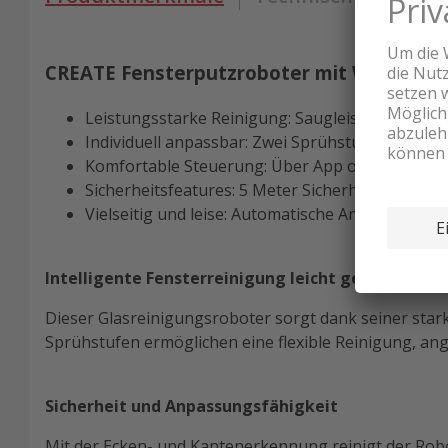
CREATE Fensterputzroboter mit WLAN Sc
Leistungsstarke Reinigung: Saugleistung bis zu 
Individuell anpassbar: Zwei Sprühstufen für die 
Komfortable Steuerung: Über App oder Fernbedie
Sicherheitsfeatures: 5 Meter Sicherheitskabel un
Vielseitig und leise: Automatische Anpassung an
Intelligente Fensterreinigung leicht gemacht
Dieser Glasreinigungsroboter sorgt dank seiner stark
Sprühstufen ermöglichen eine flexible Reinigung, ang
Sicherheit und Anpassungsfähigkeit
Mit der Ecken- und Kantenerkennung reinigt der Robo