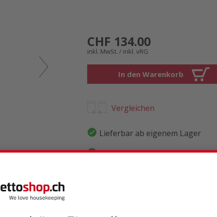
CHF 134.00
inkl. MwSt. / inkl. vRG
In den Warenkorb
Vergleichen
Lieferbar ab eigenem Lager
Bis 21 Uhr bestellt, Lieferung a
Gratislieferung
Produktbewertungen