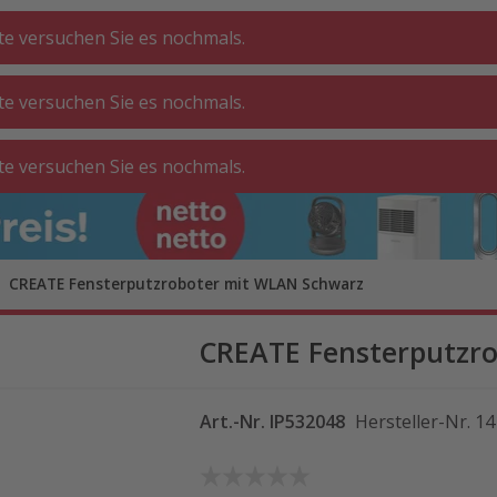
tte versuchen Sie es nochmals.
tte versuchen Sie es nochmals.
CHE ⋅
GA
BADEZIMMER
WOHNEN
tte versuchen Sie es nochmals.
ATT
O
CREATE Fensterputzroboter mit WLAN Schwarz
CREATE Fensterputzr
Art.-Nr.
IP532048
Hersteller-Nr.
14