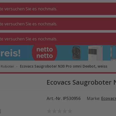
tte versuchen Sie es nochmals.
tte versuchen Sie es nochmals.
CHE ⋅
GA
BADEZIMMER
WOHNEN
tte versuchen Sie es nochmals.
ATT
O
 Roboter
Ecovacs Saugroboter N30 Pro omni Deebot, weiss
Ecovacs Saugroboter 
Art.-Nr.
IP530956
Marke
:
Ecovac