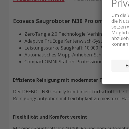
Ecovacs Saugroboter N30 Pro omni Deebot
ZeroTangle 2.0 Technologie: Verhindert Haarauf
Adaptive TruEdge Kantenwisch-System: Präzise 
Leistungsstarke Saugkraft: 10.000 Pa, ideal für
Automatisches Mopp-Anheben: Schützt Teppiche
Compact OMNI Station: Professionelle Wischfun
Effiziente Reinigung mit modernster Technik
Der DEEBOT N30-Family kombiniert fortschrittliche 
Reinigungsaufgaben mit Leichtigkeit zu meistern. Ha
Flexibilität und Komfort vereint
Mit einer Saugkraft von 10.000 Pa und dem automatis