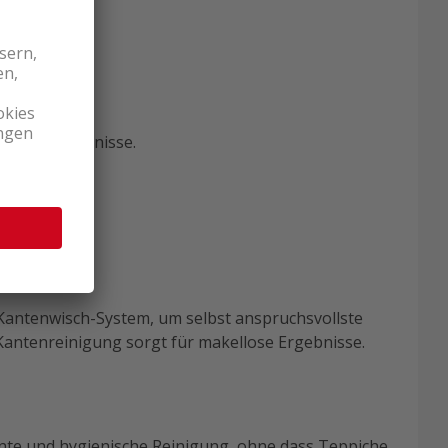
on 99,8 %*.
liche Ergebnisse.
en Design.
Kantenwisch-System, um selbst anspruchsvollste
Kantenreinigung sorgt für makellose Ergebnisse.
ente und hygienische Reinigung, ohne dass Teppiche