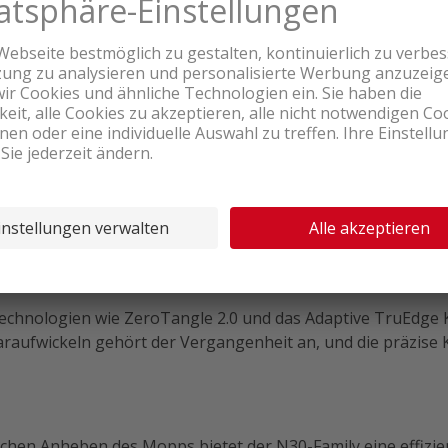
, weiss
wickeln und sorgt für eine konstante Reinigungseffizienz v
Kantenreinigung und gründliches Wischen für aussergewöhn
 Teppiche und Hartböden.
 und verhindert Kreuzkontaminationen.
ktionen und intelligente Staubabsaugung in einem schlank
Technologien wie ZeroTangle 2.0 und das Adaptive TruEdge 
araufwickeln gehört der Vergangenheit an, und die präzise 
chen Anheben des Mopps bietet der N30-Family eine effizi