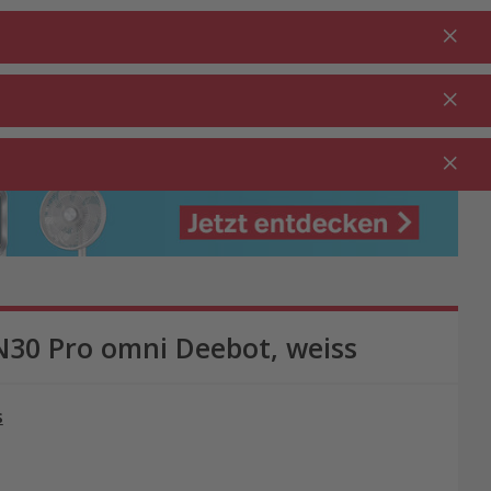
Anmelden
DE
Warenkorb
% Aktionen
0.00
RTEN ⋅
REINIGUNG ⋅
GASTRO ⋅
UTDOOR
HAUSHALT
GEWERBE
N30 Pro omni Deebot, weiss
s