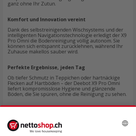
ganz ohne Ihr Zutun.
Komfort und Innovation vereint
Dank des selbstreinigenden Wischsystems und der
intelligenten Navigationstechnologie erledigt der X9
Pro Omni die Bodenreinigung völlig autonom. Sie
können sich entspannt zurücklehnen, während Ihr
Zuhause makellos sauber wird.
Perfekte Ergebnisse, jeden Tag
Ob tiefer Schmutz in Teppichen oder hartnäckige
Flecken auf Hartböden – der Deebot X9 Pro Omni
liefert kompromisslose Hygiene und glänzende
Böden, die Sie spüren, ohne die Reinigung zu sehen.
Technische Daten
Produktbewertungen