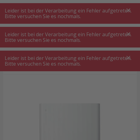
A
A
+++
A
A
+++
+++
+++
My
Post
My
Post
Leider ist bei der Verarbeitung ein Fehler aufgetreten.
MENÜ
SUCHE
Bitte versuchen Sie es nochmals.
Leider ist bei der Verarbeitung ein Fehler aufgetreten.
Bitte versuchen Sie es nochmals.
Staubsauger Roboter
Roborock Qrevo Edge 5V1 Roboterstaubsauger Weiss
Leider ist bei der Verarbeitung ein Fehler aufgetreten.
Roborock Qrevo Edge 5V1
Bitte versuchen Sie es nochmals.
Roboterstaubsauger Weiss