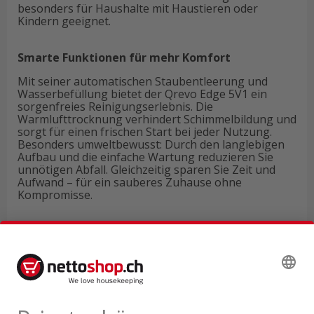
besonders für Haushalte mit Haustieren oder
Kindern geeignet.
Smarte Funktionen für mehr Komfort
Mit seiner automatischen Staubentleerung und
Wasserbefüllung bietet der Qrevo Edge 5V1 ein
sorgenfreies Reinigungserlebnis. Die
Warmlufttrocknung verhindert Schimmelbildung und
sorgt für einen frischen Start bei jeder Nutzung.
Besonders umweltbewusst: Durch den langlebigen
Aufbau und die einfache Wartung reduzieren Sie
unnötigen Abfall. Gleichzeitig sparen Sie Zeit und
Aufwand – für ein sauberes Zuhause ohne
Kompromisse.
Technische Daten
Produktbewertungen