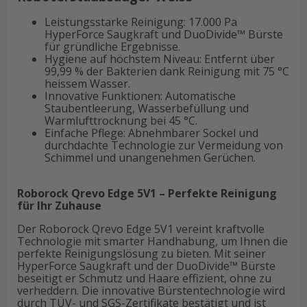
Leistungsstarke Reinigung: 17.000 Pa
HyperForce Saugkraft und DuoDivide™ Bürste
für gründliche Ergebnisse.
Hygiene auf höchstem Niveau: Entfernt über
99,99 % der Bakterien dank Reinigung mit 75 °C
heissem Wasser.
Innovative Funktionen: Automatische
Staubentleerung, Wasserbefüllung und
Warmlufttrocknung bei 45 °C.
Einfache Pflege: Abnehmbarer Sockel und
durchdachte Technologie zur Vermeidung von
Schimmel und unangenehmen Gerüchen.
Roborock Qrevo Edge 5V1 – Perfekte Reinigung
für Ihr Zuhause
Der Roborock Qrevo Edge 5V1 vereint kraftvolle
Technologie mit smarter Handhabung, um Ihnen die
perfekte Reinigungslösung zu bieten. Mit seiner
HyperForce Saugkraft und der DuoDivide™ Bürste
beseitigt er Schmutz und Haare effizient, ohne zu
verheddern. Die innovative Bürstentechnologie wird
durch TÜV- und SGS-Zertifikate bestätigt und ist