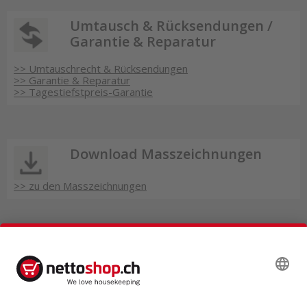
Umtausch & Rücksendungen /
Garantie & Reparatur
>> Umtauschrecht & Rücksendungen
>> Garantie & Reparatur
>> Tagestiefstpreis-Garantie
Download Masszeichnungen
>> zu den Masszeichnungen
Über uns
>> Über uns
>> Newsletter jetzt abonnieren
>> Offene Jobs