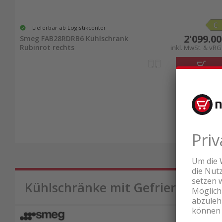
Lieferbar ab Logistikcenter
2'099.00
Smeg FAB28RDRB6 Kühlschrank
Rubinrot rechts
inkl. MwSt. & vRG
Kühlschränke mit Gefrierfach