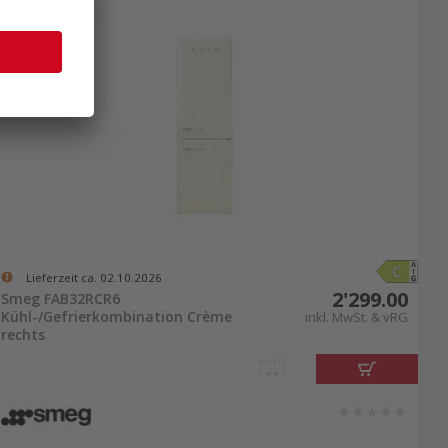
Lieferzeit ca. 02.10.2026
2'299.00
Smeg FAB32RCR6
Kühl-/Gefrierkombination Crème
inkl. MwSt. & vRG
rechts