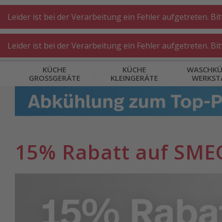
A
A
+++
A
A
+++
+++
+++
My
Post
My
Post
Leider ist bei der Verarbeitung ein Fehler aufgetreten. Bi
Leider ist bei der Verarbeitung ein Fehler aufgetreten. Bi
KÜCHE
KÜCHE
WASCHKÜ
GROSSGERÄTE
KLEINGERÄTE
WERKST
15% Rabatt auf SME