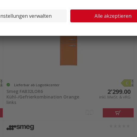
Lieferbar ab Logistikcenter
2'299.00
Smeg FAB32LOR6
Kühl-/Gefrierkombination Orange
inkl. MwSt. & vRG
links