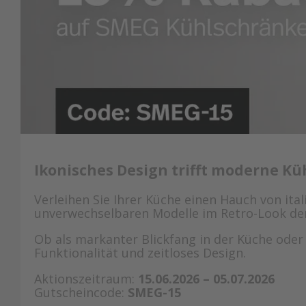
Ikonisches Design trifft moderne Kü
Verleihen Sie Ihrer Küche einen Hauch von ita
unverwechselbaren Modelle im Retro-Look der 
Ob als markanter Blickfang in der Küche oder
Funktionalität und zeitloses Design.
Aktionszeitraum:
15.06.2026 – 05.07.2026
Gutscheincode:
SMEG-15