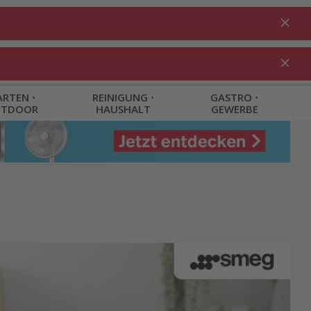
Anmelden
DE
Warenkorb
% Aktionen
0.00
RTEN ⋅
REINIGUNG ⋅
GASTRO ⋅
UTDOOR
HAUSHALT
GEWERBE