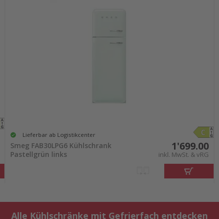
Lieferbar ab Logistikcenter
1'699.00
Smeg FAB30LPG6 Kühlschrank
Pastellgrün links
inkl. MwSt. & vRG
Alle Kühlschränke mit Gefrierfach entdecken