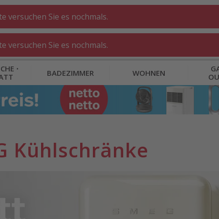
tte versuchen Sie es nochmals.
tte versuchen Sie es nochmals.
CHE ⋅
GA
BADEZIMMER
WOHNEN
ATT
O
G Kühlschränke