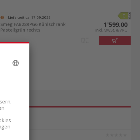
Lieferzeit ca. 17.09.2026
1'599.00
Smeg FAB28RPG6 Kühlschrank
Pastellgrün rechts
inkl. MwSt. & vRG