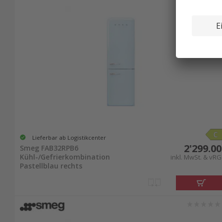
Lieferbar ab Logistikcenter
2'299.00
Smeg FAB32RPB6
Kühl-/Gefrierkombination
inkl. MwSt. & vRG
Pastellblau rechts