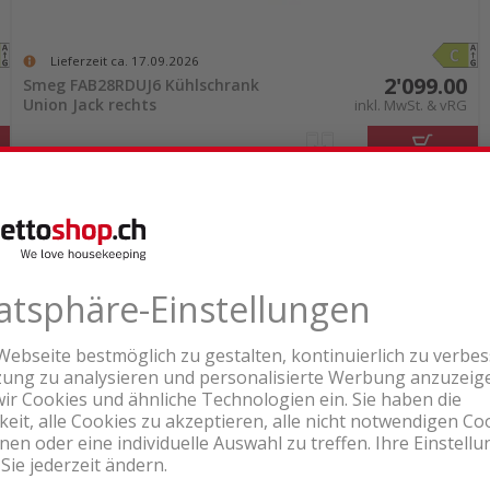
Lieferzeit ca. 17.09.2026
2'099.00
Smeg FAB28RDUJ6 Kühlschrank
Union Jack rechts
inkl. MwSt. & vRG
Alle Kühlschränke entdecken