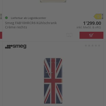
Lieferbar ab Logistikcenter
1'299.00
Smeg FAB10HRCR6 Kühlschrank
Crème rechts
inkl. MwSt. & vRG