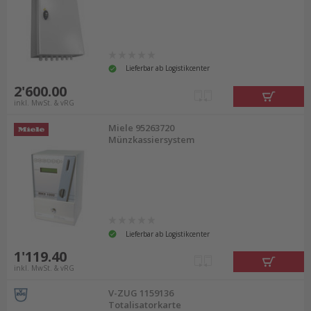
Lieferbar ab Logistikcenter
2'600.00
inkl. MwSt. & vRG
Miele 95263720
Münzkassiersystem
Lieferbar ab Logistikcenter
1'119.40
inkl. MwSt. & vRG
V-ZUG 1159136
Totalisatorkarte