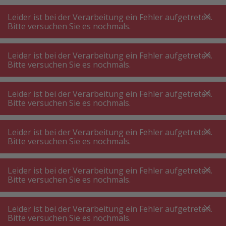
A
A
+++
A
A
+++
+++
+++
My
Post
My
Post
Leider ist bei der Verarbeitung ein Fehler aufgetreten.
MENÜ
SUCHE
Bitte versuchen Sie es nochmals.
Leider ist bei der Verarbeitung ein Fehler aufgetreten.
Bitte versuchen Sie es nochmals.
Ausstattung Waschküche
Bezahlsystem Waschküche
Bezahlsystem Waschküche
Leider ist bei der Verarbeitung ein Fehler aufgetreten.
Bitte versuchen Sie es nochmals.
Produktfilter
Leider ist bei der Verarbeitung ein Fehler aufgetreten.
Bitte versuchen Sie es nochmals.
Leider ist bei der Verarbeitung ein Fehler aufgetreten.
27
P.
Sortieren nach
Bitte versuchen Sie es nochmals.
Leider ist bei der Verarbeitung ein Fehler aufgetreten.
V-ZUG CardSystem 1A 81A300
Bitte versuchen Sie es nochmals.
Kassiersystem