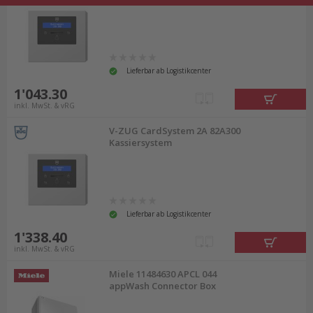
Lieferbar ab Logistikcenter
1'043.30
inkl. MwSt. & vRG
V-ZUG CardSystem 2A 82A300
Kassiersystem
Lieferbar ab Logistikcenter
1'338.40
inkl. MwSt. & vRG
Miele 11484630 APCL 044
appWash Connector Box