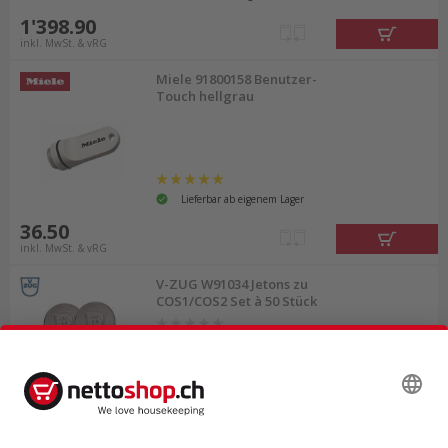
1'398.90
inkl. MwSt. & vRG
Miele 91800158 Benutzer-
Touch hellgrau
Lieferbar ab eigenem Lager
36.50
inkl. MwSt. & vRG
V-ZUG W91034 Jetons zu
COS1/COS2 Set à 50 Stück
Lieferbar ab Logistikcenter
27.85
inkl. MwSt. & vRG