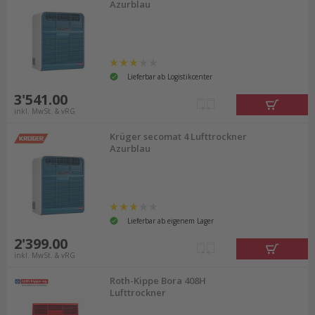
Azurblau
Lieferbar ab Logistikcenter
3'541.00
inkl. MwSt. & vRG
Krüger secomat 4 Lufttrockner
Azurblau
Lieferbar ab eigenem Lager
2'399.00
inkl. MwSt. & vRG
Roth-Kippe Bora 408H
Lufttrockner