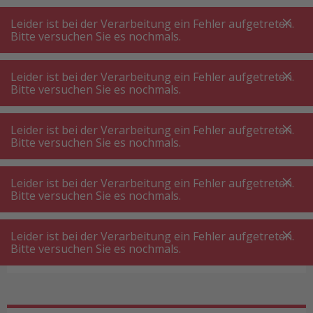
A
A
+++
A
A
+++
+++
+++
My
Post
My
Post
Leider ist bei der Verarbeitung ein Fehler aufgetreten.
MENÜ
SUCHE
Bitte versuchen Sie es nochmals.
Leider ist bei der Verarbeitung ein Fehler aufgetreten.
Bitte versuchen Sie es nochmals.
Ausstattung Waschküche
Lufttrockner
Lufttrockner
Leider ist bei der Verarbeitung ein Fehler aufgetreten.
In der Waschküche ist es immer feucht? Sie
Bitte versuchen Sie es nochmals.
haben die feuchten Wände im Keller satt? Gute
Neuigkeiten: mit Lufttrocknern und
Leider ist bei der Verarbeitung ein Fehler aufgetreten.
Bitte versuchen Sie es nochmals.
Luftentfeuchter haben Sie die Luftfeuchtigkeit in
Ihren Räumen voll im Griff. Es wird leider viel zu
Leider ist bei der Verarbeitung ein Fehler aufgetreten.
wenig Wert auf optimales Austrocknen und
Bitte versuchen Sie es nochmals.
Produktfilter
Lüften gelegt, sodass es oft an der
Tagesordnung liegt, dass der Keller oder der
Waschraum eine zu hohe Feuchtigkeit aufweist.