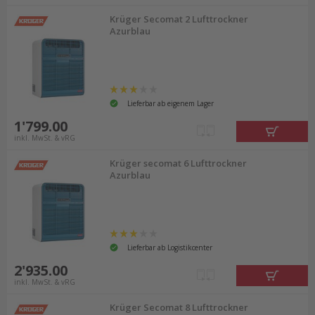
Krüger Secomat 2 Lufttrockner
Azurblau
Lieferbar ab eigenem Lager
1'799.00
inkl. MwSt. & vRG
Krüger secomat 6 Lufttrockner
Azurblau
Lieferbar ab Logistikcenter
2'935.00
inkl. MwSt. & vRG
Krüger Secomat 8 Lufttrockner