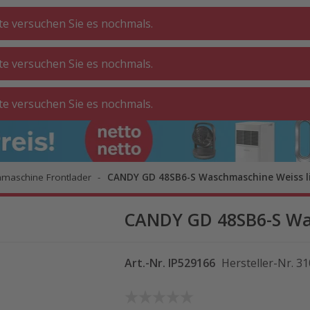
tte versuchen Sie es nochmals.
tte versuchen Sie es nochmals.
CHE ⋅
GA
BADEZIMMER
WOHNEN
tte versuchen Sie es nochmals.
ATT
O
maschine Frontlader
CANDY GD 48SB6-S Waschmaschine Weiss l
CANDY GD 48SB6-S Wa
Art.-Nr.
IP529166
Hersteller-Nr.
31