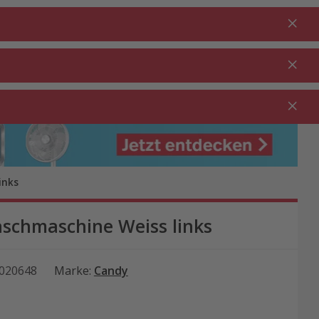
Anmelden
DE
Warenkorb
% Aktionen
0.00
RTEN ⋅
REINIGUNG ⋅
GASTRO ⋅
UTDOOR
HAUSHALT
GEWERBE
inks
schmaschine Weiss links
020648
Marke
:
Candy