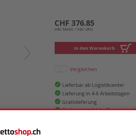
CHF 376.85
inkl. MwSt. / inkl. vRG
In den Warenkorb
Vergleichen
Lieferbar ab Logistikcenter
Lieferung in 4-6 Arbeitstagen
Gratislieferung
Optional mit 1 Jahr Garantiever