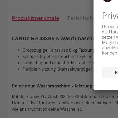
Produktmerkmale
Technische Daten
CANDY GD 48SB6-S Waschmaschine Weiss l
Grosszügige Kapazität: 8 kg Fassungsvermögen
Schnelle Ergebnisse: Schnell-Zyklen und Dampf-F
Langlebig und robust: Edelstahl-Trommel mit 51
Flexible Nutzung: Startzeitverzögerung bis zu 2
Deine neue Waschmaschine – leistungsstark und f
Mit der Candy ProWash 300 GD 48SB6-S holst du dir ein
U/min – ideal für Grossfamilien oder einen aktiven Le
wie anspruchsvoll deine Wäsche ist.