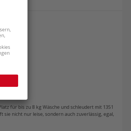
Platz für bis zu 8 kg Wäsche und schleudert mit 1351
sie nicht nur leise, sondern auch zuverlässig, egal,