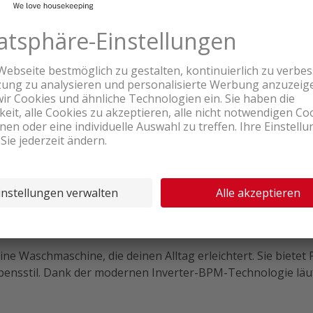
Produktbewertungen
Produkttour
inks
 für jede Menge Wäsche.
unktionen für effiziente Reinigung.
 Litern Volumen.
4 Stunden für mehr Freiheit.
lexibel
e Waschmaschine, die deinen Alltag erleichtert. Sie bietet 
bensstil. Dank der modernen Inverter-BPM-Technologie läuft 