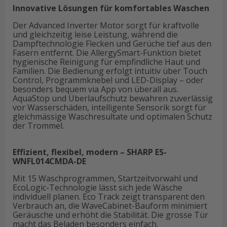
Innovative Lösungen für komfortables Waschen
Der Advanced Inverter Motor sorgt für kraftvolle
und gleichzeitig leise Leistung, während die
Dampftechnologie Flecken und Gerüche tief aus den
Fasern entfernt. Die AllergySmart-Funktion bietet
hygienische Reinigung für empfindliche Haut und
Familien. Die Bedienung erfolgt intuitiv über Touch
Control, Programmknebel und LED-Display – oder
besonders bequem via App von überall aus.
AquaStop und Überlaufschutz bewahren zuverlässig
vor Wasserschäden, intelligente Sensorik sorgt für
gleichmässige Waschresultate und optimalen Schutz
der Trommel.
Effizient, flexibel, modern – SHARP ES-
WNFL014CMDA-DE
Mit 15 Waschprogrammen, Startzeitvorwahl und
EcoLogic-Technologie lässt sich jede Wäsche
individuell planen. Eco Track zeigt transparent den
Verbrauch an, die WaveCabinet-Bauform minimiert
Geräusche und erhöht die Stabilität. Die grosse Tür
macht das Beladen besonders einfach.