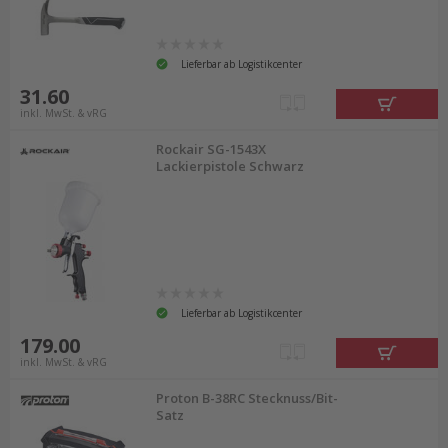
Lieferbar ab Logistikcenter
31.60
inkl. MwSt. & vRG
Rockair SG-1543X
Lackierpistole Schwarz
Lieferbar ab Logistikcenter
179.00
inkl. MwSt. & vRG
Proton B-38RC Stecknuss/Bit-
Satz