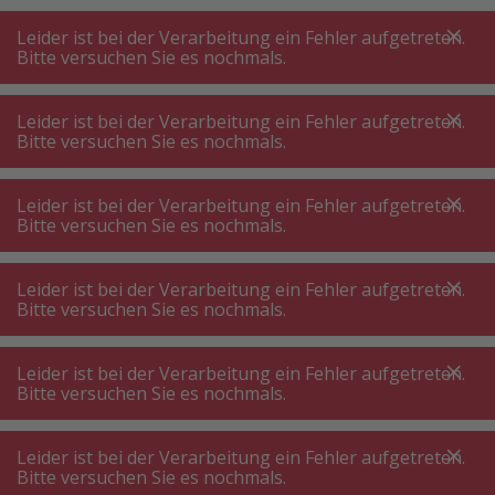
A
A
+++
A
A
+++
+++
+++
My
Post
My
Post
Leider ist bei der Verarbeitung ein Fehler aufgetreten.
MENÜ
SUCHE
Bitte versuchen Sie es nochmals.
Leider ist bei der Verarbeitung ein Fehler aufgetreten.
Bitte versuchen Sie es nochmals.
Werkzeug
Handwerkzeug
Handwerkzeug
Leider ist bei der Verarbeitung ein Fehler aufgetreten.
Bitte versuchen Sie es nochmals.
Produktfilter
Leider ist bei der Verarbeitung ein Fehler aufgetreten.
Bitte versuchen Sie es nochmals.
Leider ist bei der Verarbeitung ein Fehler aufgetreten.
126
P.
Sortieren nach
Bitte versuchen Sie es nochmals.
Leider ist bei der Verarbeitung ein Fehler aufgetreten.
PB Swiss Tools PB38515 Evo
Bitte versuchen Sie es nochmals.
Werkzeug-Set