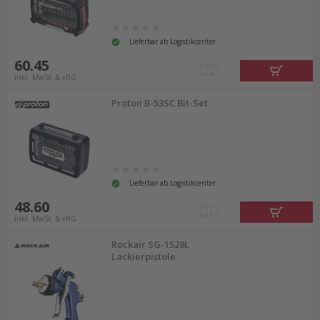
Lieferbar ab Logistikcenter
60.45
inkl. MwSt. & vRG
Proton B-53SC Bit-Set
Lieferbar ab Logistikcenter
48.60
inkl. MwSt. & vRG
Rockair SG-1528L
Lackierpistole