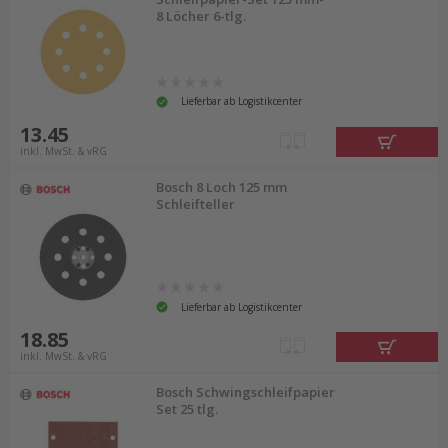
8 Löcher 6-tlg.
Lieferbar ab Logistikcenter
13.45
inkl. MwSt. & vRG
Bosch 8 Loch 125 mm
Schleifteller
Lieferbar ab Logistikcenter
18.85
inkl. MwSt. & vRG
Bosch Schwingschleifpapier
Set 25 tlg.