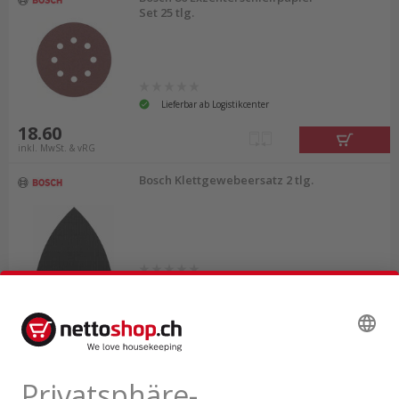
Set 25 tlg.
Lieferbar ab Logistikcenter
18.60
inkl. MwSt. & vRG
Bosch Klettgewebeersatz 2 tlg.
Lieferbar ab Logistikcenter
11.90
inkl. MwSt. & vRG