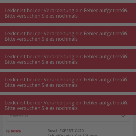
A
A
+++
A
A
+++
+++
+++
My
Post
My
Post
Leider ist bei der Verarbeitung ein Fehler aufgetreten.
MENÜ
SUCHE
Bitte versuchen Sie es nochmals.
Leider ist bei der Verarbeitung ein Fehler aufgetreten.
Bitte versuchen Sie es nochmals.
Zubehör Werkzeuge
Schleifmittel - Schleifpapier
Schleifmittel - Schleifpapier
Leider ist bei der Verarbeitung ein Fehler aufgetreten.
Bitte versuchen Sie es nochmals.
Produktfilter
Leider ist bei der Verarbeitung ein Fehler aufgetreten.
Bitte versuchen Sie es nochmals.
Leider ist bei der Verarbeitung ein Fehler aufgetreten.
25
P.
Sortieren nach
Bitte versuchen Sie es nochmals.
Bosch EXPERT C470
Schleifpapier-Set 125 mm-