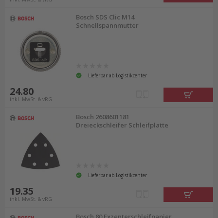
Bosch SDS Clic M14
Schnellspannmutter
Lieferbar ab Logistikcenter
24.80
inkl. MwSt. & vRG
Bosch 2608601181
Dreieckschleifer Schleifplatte
Lieferbar ab Logistikcenter
19.35
inkl. MwSt. & vRG
Bosch 80 Exzenterschleifpapier