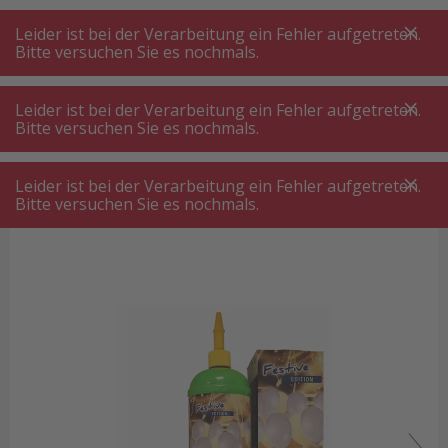
A
A
+++
A
A
+++
+++
+++
My
Post
My
Post
Leider ist bei der Verarbeitung ein Fehler aufgetreten.
MENÜ
SUCHE
Bitte versuchen Sie es nochmals.
Leider ist bei der Verarbeitung ein Fehler aufgetreten.
Bitte versuchen Sie es nochmals.
Kinderspielzeug
Pimp It Up Helium-Set Festive Edition
Pimp It Up Helium-Set Festive Edition
Leider ist bei der Verarbeitung ein Fehler aufgetreten.
Bitte versuchen Sie es nochmals.