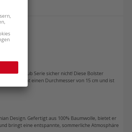
 Cotton-Slub Serie sicher nicht! Diese Bolster
 Bolster hat einen Durchmesser von 15 cm und ist
mian Design. Gefertigt aus 100% Baumwolle, bietet er
und bringt eine entspannte, sommerliche Atmosphäre