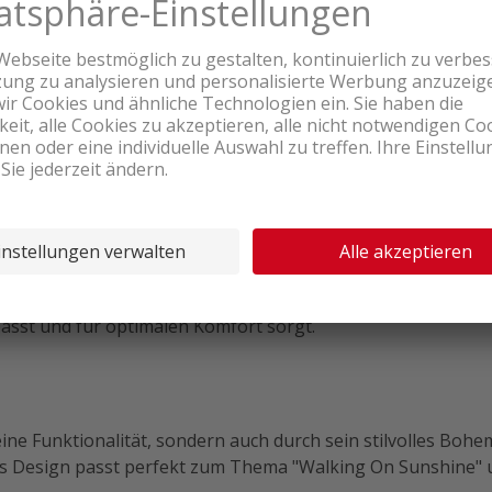
Produktbewertungen
einem Gartenstuhl sitzen musst? Mit diesem Bolster aus der
erstützung beim Ausruhen an einem warmen Sommertag. Der
passt und für optimalen Komfort sorgt.
ine Funktionalität, sondern auch durch sein stilvolles Bohe
as Design passt perfekt zum Thema "Walking On Sunshine" 