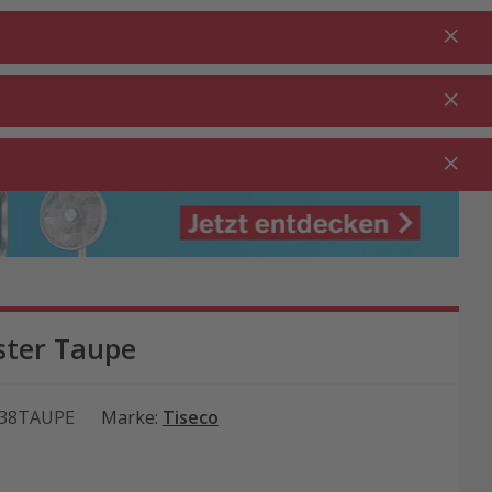
Anmelden
DE
Warenkorb
% Aktionen
0.00
RTEN ⋅
REINIGUNG ⋅
GASTRO ⋅
UTDOOR
HAUSHALT
GEWERBE
ster Taupe
38TAUPE
Marke
:
Tiseco