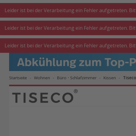
A
A
+++
A
A
+++
+++
+++
My
Post
My
Post
Leider ist bei der Verarbeitung ein Fehler aufgetreten. Bi
Leider ist bei der Verarbeitung ein Fehler aufgetreten. Bi
KÜCHE
KÜCHE
WASCHKÜ
Leider ist bei der Verarbeitung ein Fehler aufgetreten. Bi
GROSSGERÄTE
KLEINGERÄTE
WERKST
Startseite
Wohnen
Büro ⋅ Schlafzimmer
Kissen
Tisec