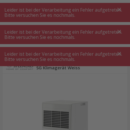
A
A
+++
A
A
+++
+++
+++
My
Post
My
Post
Leider ist bei der Verarbeitung ein Fehler aufgetreten.
MENÜ
SUCHE
Bitte versuchen Sie es nochmals.
Leider ist bei der Verarbeitung ein Fehler aufgetreten.
Bitte versuchen Sie es nochmals.
Klimagerät
Olimpia Splendid Dolceclima Compact 8 SG Klimagerät
Weiss
Leider ist bei der Verarbeitung ein Fehler aufgetreten.
Bitte versuchen Sie es nochmals.
Olimpia Splendid Dolceclima Compact 8
SG Klimagerät Weiss