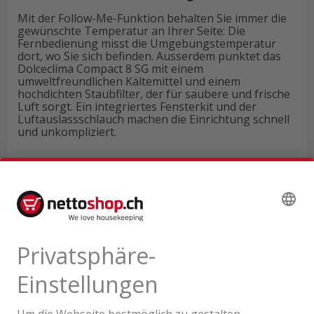
Mit der Follow-Me-Funktion behalten Sie immer die
gewünschte Temperatur an Ihrer Seite: Die
Fernbedienung misst die Umgebungstemperatur
dort, wo Sie sich befinden. Ausserdem punktet das
Dolceclima Compact 8 SG mit einem
umweltfreundlichen Kältemittel und einem
hochdichten Staubfilter, der für saubere und frische
Luft sorgt. Ein integriertes Fensterkit und der
Luftauslassschlauch machen die Einrichtung schnell
und unkompliziert.
Technische Daten
Produktbewertungen