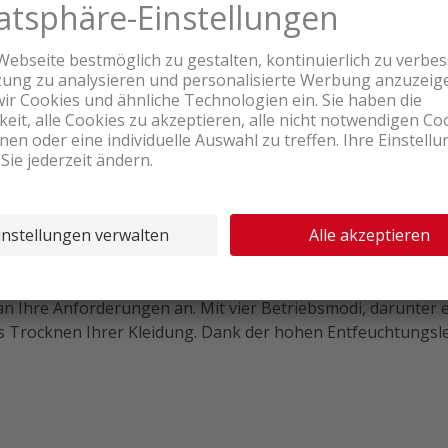
r-Funktion
 Sleep- und Automatikmodus für maximale Flexibilität.
g bei grossen Räumen.
ung sowie LED-Farbanzeigen für einfache Handhabung.
ter für saubere Luft.
k, Kindersicherung und leiser Betrieb.
 an Ihre Anforderungen an. Mit vier Betriebsmodi, darunter 
s Trocknen Ihrer Kleidung. Dank der hohen Entfeuchtungsl