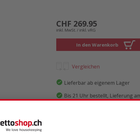
CHF 269.95
inkl. MwSt. / inkl. vRG
In den Warenkorb
Vergleichen
Lieferbar ab eigenem Lager
Bis 21 Uhr bestellt, Lieferung a
Gratislieferung
Produktbewertungen