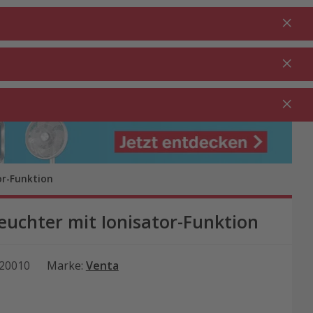
Anmelden
DE
Warenkorb
% Aktionen
0.00
RTEN ⋅
REINIGUNG ⋅
GASTRO ⋅
UTDOOR
HAUSHALT
GEWERBE
or-Funktion
uchter mit Ionisator-Funktion
20010
Marke
:
Venta