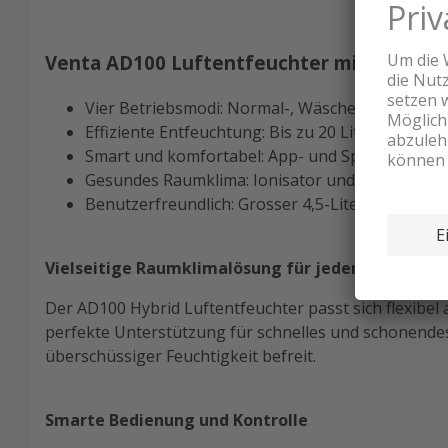
Venta AD100 Luftentfeuchter mit Ionisato
Vier Betriebsmodi: Normal-, Wäschetrocknungs-,
Effiziente Entfeuchtung: Bis zu 20 Liter pro Ta
Smart und komfortabel: App- und Sprachsteuer
Gesundes Raumklima: Ionisator und Grobstaubfil
Benutzerfreundlich: Grosser 4,5-Liter-Wassertan
Vielseitige Raumklimalösung für jeden Bedarf
Der AD100 Hybrid Luftentfeuchter passt sich flexibel
perfekte Unterstützung für schnelles und schonende
überschüssiger Feuchtigkeit befreit.
Smarte Bedienung und Kontrolle