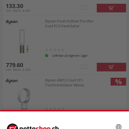
133.30
inkl. MwSt. & vRG
Dyson Find+Follow Purifier
Cool PC3 Ventilator
Lieferbar ab eigenem Lager
779.60
inkl. MwSt. & vRG
%
Dyson AM12 Cool CF1
Tischventilator Weiss
Lieferbar ab eigenem Lager
215.00
statt
262.85
inkl. MwSt. & vRG