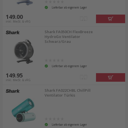
Lieferbar ab eigenem Lager
149.00
inkl. MwSt. & vRG
Shark FA050CH FlexBreeze
HydroGo Ventilator
Schwarz/Grau
Lieferbar ab eigenem Lager
149.95
inkl. MwSt. & vRG
Shark FA022CHBL ChillPill
Ventilator Türkis
Lieferbar ab eigenem Lager