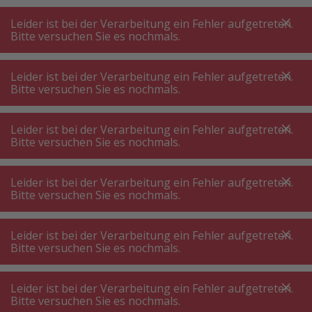
A
A
+++
A
A
+++
+++
+++
My
Post
My
Post
Leider ist bei der Verarbeitung ein Fehler aufgetreten.
MENÜ
SUCHE
Bitte versuchen Sie es nochmals.
Leider ist bei der Verarbeitung ein Fehler aufgetreten.
Bitte versuchen Sie es nochmals.
Ventilator
Tischventilator
Tischventilator ⋅ USB Ventilator
Leider ist bei der Verarbeitung ein Fehler aufgetreten.
Bitte versuchen Sie es nochmals.
Produktfilter
Leider ist bei der Verarbeitung ein Fehler aufgetreten.
Bitte versuchen Sie es nochmals.
Leider ist bei der Verarbeitung ein Fehler aufgetreten.
20
P.
Sortieren nach
Bitte versuchen Sie es nochmals.
Leider ist bei der Verarbeitung ein Fehler aufgetreten.
KiCA Jet Fan Mini
Bitte versuchen Sie es nochmals.
Taschenventilator Blau