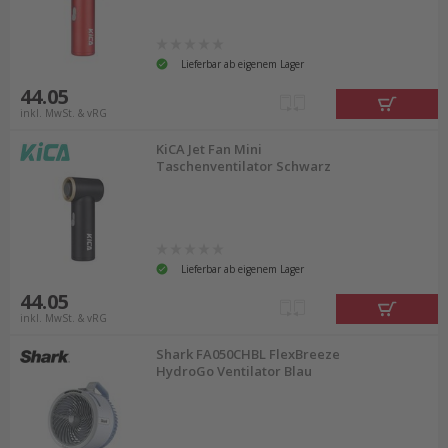
Lieferbar ab eigenem Lager
44.05
inkl. MwSt. & vRG
KiCA Jet Fan Mini
Taschenventilator Schwarz
Lieferbar ab eigenem Lager
44.05
inkl. MwSt. & vRG
Shark FA050CHBL FlexBreeze
HydroGo Ventilator Blau